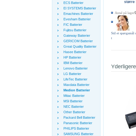
større 
ECS Batterier
EI SYSTEMS Batterier
Antal på lager
Emachines Batterier
Evesham Batterier
FIC Batterier
Fujitsu Batterier
Stil et spørgsmål
Gateway Batterier
t
GERICOM Batterier
Great Quality Batterier
Hasee Batterier
HP Batterier
IBM Batterier
Yderligere
Lenovo Batterier
LG Batterier
LifeTec Batterier
Maxdata Batterier
Medion Batterier
Mitac Batterier
MSI Batterier
NEC Batterier
Other Batterier
Packard Bell Batterier
Panasonic Batterier
PHILIPS Batterier
SAMSUNG Batterier