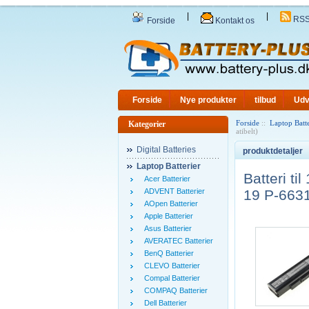
|
|
RS
Forside
Kontakt os
Forside
Nye produkter
tilbud
Udv
Forside
::
Laptop Batte
Kategorier
atibelt)
Digital Batteries
produktdetaljer
Laptop Batterier
Batteri t
Acer Batterier
ADVENT Batterier
19 P-6631
AOpen Batterier
Apple Batterier
Asus Batterier
AVERATEC Batterier
BenQ Batterier
CLEVO Batterier
Compal Batterier
COMPAQ Batterier
Dell Batterier