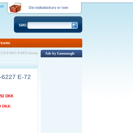
eld
Din indkøbskurv er tom
SØG
 konto
-7219 P-6631 P-6633 (komp
Ads by Goooooogle
E-6227 E-72
,92 DKK
00 DKK