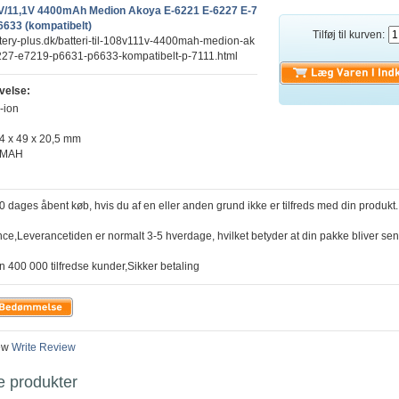
0,8V/11,1V 4400mAh Medion Akoya E-6221 E-6227 E-7
6633 (kompatibelt)
Tilføj til kurven:
ttery-plus.dk/batteri-til-108v111v-4400mah-medion-ak
27-e7219-p6631-p6633-kompatibelt-p-7111.html
velse:
i-ion
4 x 49 x 20,5 mm
0MAH
30 dages åbent køb, hvis du af en eller anden grund ikke er tilfreds med din produkt.
nce,Leverancetiden er normalt 3-5 hverdage, hvilket betyder at din pakke bliver sen
n 400 000 tilfredse kunder,Sikker betaling
ew
Write Review
e produkter