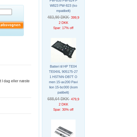
PW-835 PW-824 P
W823 PW-823 (ko
mpatibelt)
483,90 DKK
399,9
2 DKK
Spar: 17% off
Batteri til HP TE04
TE04XL 905175-27
1 HSTNN-DB7T O
t I dag eller næste
men 15-ax200 Pavi
lion 15-bc000 (kom
patibelt)
688,64 DKK
479,9
2 DKK
Spar: 30% off