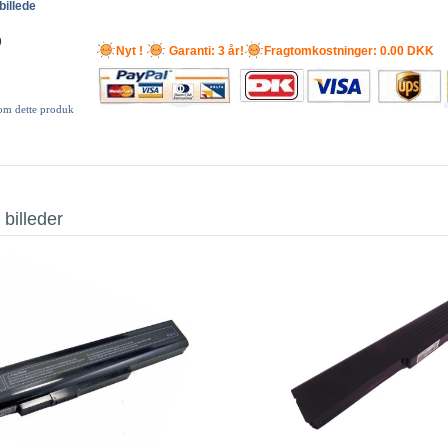
billede
9
Nyt !
Garanti: 3 år!
Fragtomkostninger: 0.00 DKK
 om dette produk
 billeder