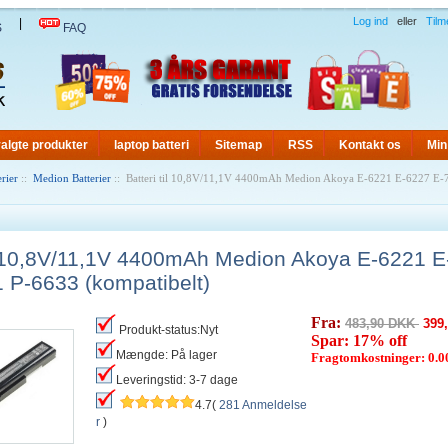
Log ind
eller
Tilm
|
S
FAQ
algte produkter
laptop batteri
Sitemap
RSS
Kontakt os
Min
rier
::
Medion Batterier
:: Batteri til 10,8V/11,1V 4400mAh Medion Akoya E-6221 E-6227 E
il 10,8V/11,1V 4400mAh Medion Akoya E-6221 
 P-6633 (kompatibelt)
Fra:
483,90 DKK
399
Produkt-status:Nyt
Spar: 17% off
Mængde: På lager
Fragtomkostninger: 0.
Leveringstid: 3-7 dage
4.7(
281 Anmeldelse
r
)