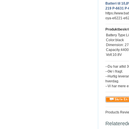
Batteri til 1
219 P-6631 P-
https://www.ba
oya-e6221-e62
Produktbeskri
Battery Type:L
Color:black
Dimension: 27
Capacity:440
Volt:10.8V
--Du har altid 
--0kr i fragt.
--Hurtig levera
hverdag.
--Vi har mere e
Products Revi
Relatered