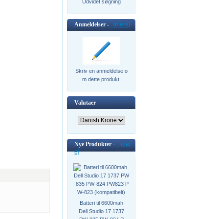
Udvidet søgning
Anmeldelser -
[mere]
Skriv en anmeldelse o
m dette produkt.
Valutaer
Nye Produkter -
[mer
e]
Batteri til 6600mah
Dell Studio 17 1737