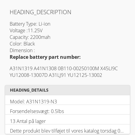
HEADING_DESCRIPTION
Battery Type: Li-ion
Voltage :11.25V
Capacity: 2200mah
Color: Black
Dimension :
Replace battery part number:
A31N1319 A41N1308 0B110-00250100M X45LI9C
YU12008-13007D A31LJ91 YU12125-13002
HEADING_DETAILS
Model: A31N1319-N3
Forsendelsesvægt: 0.5lbs
13 Antal på lager
Dette produkt blev tilføjet til vores katalog torsdag 05 februar, 2026.