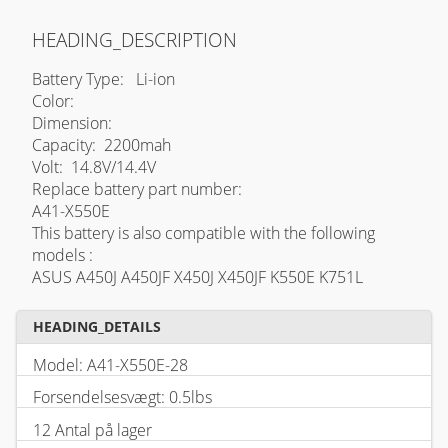
HEADING_DESCRIPTION
Battery Type: Li-ion
Color:
Dimension:
Capacity: 2200mah
Volt: 14.8V/14.4V
Replace battery part number:
A41-X550E
This battery is also compatible with the following
models :
ASUS A450J A450JF X450J X450JF K550E K751L
HEADING_DETAILS
Model: A41-X550E-28
Forsendelsesvægt: 0.5lbs
12 Antal på lager