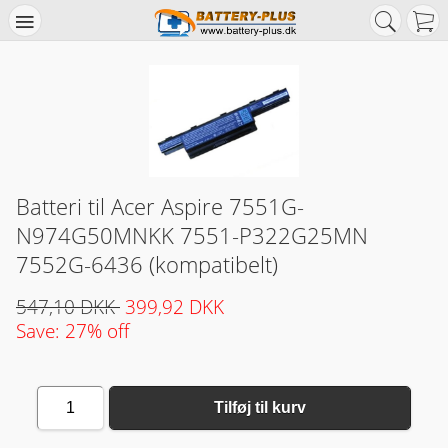
Batteri til Acer Aspire 7551G-
N974G50MNKK 7551-P322G25MN
7552G-6436 (kompatibelt)
547,10 DKK
399,92 DKK
Save: 27% off
1
Tilføj til kurv