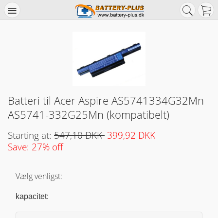
Batteri til Acer Aspire AS5741334G32Mn
AS5741-332G25Mn (kompatibelt)
Starting at:
547,10 DKK
399,92 DKK
Save: 27% off
Vælg venligst:
kapacitet: