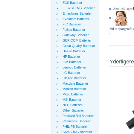
ECS Batterier
EI SYSTEMS Batterier
Antal på lager
Emachines Batterier
Evesham Batterier
FIC Batterier
Stil et spørgsmål
Fujitsu Batterier
t
Gateway Batterier
GERICOM Batterier
Great Quality Batterier
Hasee Batterier
HP Batterier
Yderligere
IBM Batterier
Lenovo Batterier
LG Batterier
LifeTec Batterier
Maxdata Batterier
Medion Batterier
Mitac Batterier
MSI Batterier
NEC Batterier
Other Batterier
Packard Bell Batterier
Panasonic Batterier
PHILIPS Batterier
SAMSUNG Batterier