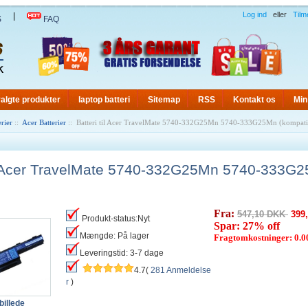
Log ind
eller
Tilm
|
S
FAQ
algte produkter
laptop batteri
Sitemap
RSS
Kontakt os
Min
rier
::
Acer Batterier
:: Batteri til Acer TravelMate 5740-332G25Mn 5740-333G25Mn (kompati
til Acer TravelMate 5740-332G25Mn 5740-333G
Fra:
547,10 DKK
399
Produkt-status:Nyt
Spar: 27% off
Mængde: På lager
Fragtomkostninger: 0.
Leveringstid: 3-7 dage
4.7(
281 Anmeldelse
r
)
billede