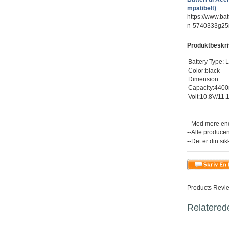
mpatibelt)
https://www.ba
n-5740333g25m
Produktbeskri
Battery Type: L
Color:black
Dimension:
Capacity:440
Volt:10.8V/11.
--Med mere end
--Alle producen
--Det er din sik
Products Revi
Relatered