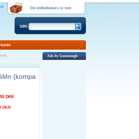
eld
Din indkøbskurv er tom
SØG
 konto
belt)
Ads by Goooooogle
25Mn (kompa
,92 DKK
00 DKK