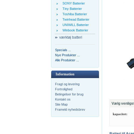
SONY Batterier
Tiny Batterier
Toshiba Batterier
Twinhead Batterier
UNIWILL Batterier
Winbook Batterier
værktøj batteri
Specials ...
Nye Produkter ...
Alle Produkter ...
Information
Fragt og levering
Fortrolighed
Betingelser for brug
Kontakt os
Vælg venligs
Site Map
Frameld nyhedsbrev
kapacitet:
Batteri til A