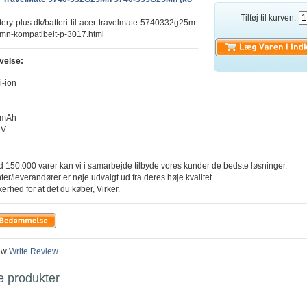
Tilføj til kurven:
ttery-plus.dk/batteri-til-acer-travelmate-5740332g25m
n-kompatibelt-p-3017.html
velse:
i-ion
0mAh
1V
 150.000 varer kan vi i samarbejde tilbyde vores kunder de bedste løsninger.
ter/leverandører er nøje udvalgt ud fra deres høje kvalitet.
kerhed for at det du køber, Virker.
ew
Write Review
e produkter