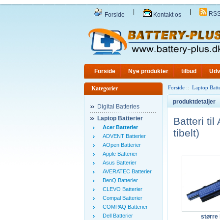
|
|
RS
Forside
Kontakt os
Forside
Nye produkter
tilbud
Udv
Forside
::
Laptop Batte
Kategorier
produktdetaljer
Digital Batteries
Laptop Batterier
Batteri 
Acer Batterier
tibelt)
ADVENT Batterier
AOpen Batterier
Apple Batterier
Asus Batterier
AVERATEC Batterier
BenQ Batterier
CLEVO Batterier
Compal Batterier
COMPAQ Batterier
Dell Batterier
større 