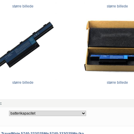
større billede
større billede
større billede
større billede
t:
cer TravelMate 5740-332G25Mn 5740-333G25Mn (ko