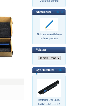
Udvidet søgning
Anmeldelser -
[mere]
Skriv en anmeldelse o
m dette produkt.
Valutaer
Nye Produkter -
[mer
e]
Batteri til Dell 268X
5 312-1257 312-12