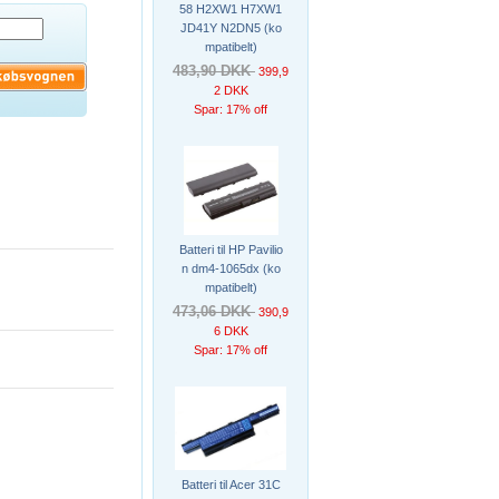
58 H2XW1 H7XW1
JD41Y N2DN5 (ko
mpatibelt)
483,90 DKK
399,9
2 DKK
Spar: 17% off
Batteri til HP Pavilio
n dm4-1065dx (ko
mpatibelt)
473,06 DKK
390,9
6 DKK
Spar: 17% off
Batteri til Acer 31C