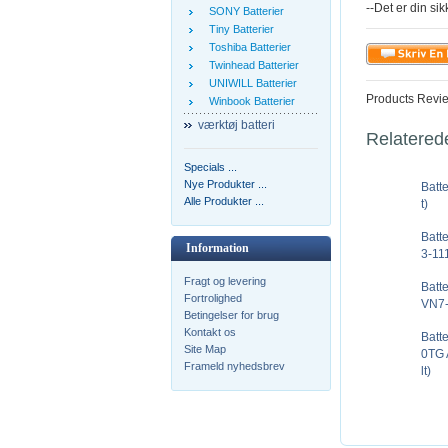
--Det er din sik
SONY Batterier
Tiny Batterier
Toshiba Batterier
Twinhead Batterier
UNIWILL Batterier
Products Revi
Winbook Batterier
værktøj batteri
Relatered
Specials ...
Nye Produkter ...
Batt
Alle Produkter ...
t)
Batt
Information
3-11
Fragt og levering
Batt
Fortrolighed
VN7-
Betingelser for brug
Kontakt os
Batt
Site Map
0TG 
Frameld nyhedsbrev
lt)