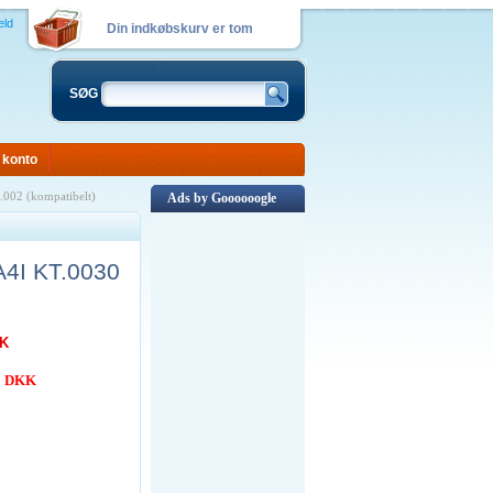
eld
Din indkøbskurv er tom
SØG
 konto
.002 (kompatibelt)
Ads by Goooooogle
A4I KT.0030
KK
00 DKK