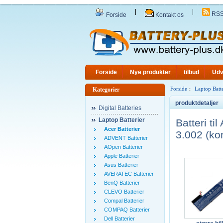
|
|
RS
Forside
Kontakt os
Forside
Nye produkter
tilbud
Udv
Forside
::
Laptop Batte
Kategorier
produktdetaljer
Digital Batteries
Laptop Batterier
Batteri t
Acer Batterier
3.002 (ko
ADVENT Batterier
AOpen Batterier
Apple Batterier
Asus Batterier
AVERATEC Batterier
BenQ Batterier
CLEVO Batterier
Compal Batterier
COMPAQ Batterier
Dell Batterier