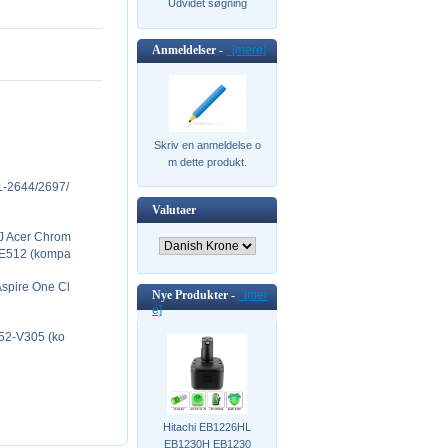
Udvidet søgning
Anmeldelser -
[mere]
Skriv en anmeldelse o
m dette produkt.
31-2644/2697/
Valutaer
8J Acer Chrom
NE512 (kompa
 Aspire One Cl
Nye Produkter -
[mer
e]
252-V305 (ko
Hitachi EB1226HL
EB1230H EB1230