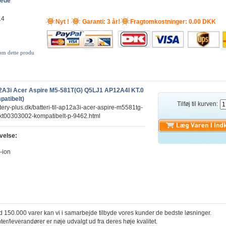
lede
14
Nyt !
Garanti: 3 år!
Fragtomkostninger: 0.00 DKK
 om dette produ
P12A3i Acer Aspire M5-581T(G) Q5LJ1 AP12A4I KT.0
patibelt)
Tilføj til kurven:
tery-plus.dk/batteri-til-ap12a3i-acer-aspire-m5581tg-
kt00303002-kompatibelt-p-9462.html
velse:
i-ion
h
 150.000 varer kan vi i samarbejde tilbyde vores kunder de bedste løsninger.
ter/leverandører er nøje udvalgt ud fra deres høje kvalitet.