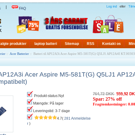
Log ind
eller
Tilm
|
S
FAQ
algte produkter
laptop batteri
Sitemap
RSS
Kontakt os
Min
rier
::
Acer Batterier
:: Batteri til AP12A3i Acer Aspire M5-581T(G) Q5LJ1 AP12A4I KT.00303
il AP12A3i Acer Aspire M5-581T(G) Q5LJ1 AP12
mpatibelt)
764,72 DKK
559,92 D
Produkt-status:Nyt
Spar: 27% off
Mængde: På lager
Fragtomkostninger: 0.
Leveringstid: 3-7 dage
4.7(
281 Anmeldelse
r
)