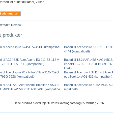
kerhed for at det du køber, Virker.
ew
Write Review
e produkter
eri til Acer Aspire 5745G 5745PG (kompatibel
Batteri til Acer Aspire E1-521 E1-5
4444 (kompatibelt)
eri til AC14B8K Acer Aspire E3-111 E3-112 V
Batteri til 15,2V AP14B8K AC14B1
1 V3-111P ES1-511 (kompatibelt)
ebook11 C730 13 C810 15 C910 
tibelt)
eri til Acer Aspire V17 Nitro VN7-791G-759Q
Batteri til Acer Swift SF114-31 Acer
791G-76Z8 (kompatibelt)
oudBook 14 AO1-431 (kompatibelt)
eri til AS11A5E Acer Aspire TimelineX AS383
Batteri til Acer Aspire 5252-V440 5
AS4830TG AS5830TG AS11A3E (kompatibe
mpatibelt)
Dette produkt blev tilføjet til vores katalog torsdag 05 februar, 2026.