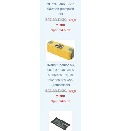
HL EB1230R 12V 3
000mAh (kompatib
elt)
527,89 DKK
399,9
2 DKK
Spar: 24% off
iRobot Roomba 53
601 537 540 545 5
49 550 551 55101
552 555 560 3Ah
(kompatibelt)
527,89 DKK
399,9
2 DKK
Spar: 24% off