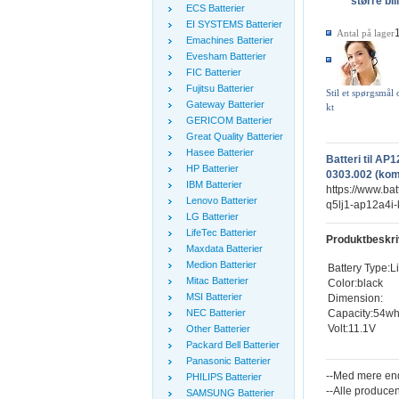
større bil
ECS Batterier
EI SYSTEMS Batterier
Antal på lager
Emachines Batterier
Evesham Batterier
FIC Batterier
Fujitsu Batterier
Stil et spørgsmål
Gateway Batterier
kt
GERICOM Batterier
Great Quality Batterier
Hasee Batterier
Batteri til A
HP Batterier
0303.002 (kom
IBM Batterier
https://www.bat
Lenovo Batterier
q5lj1-ap12a4i-
LG Batterier
LifeTec Batterier
Produktbeskri
Maxdata Batterier
Medion Batterier
Battery Type:L
Mitac Batterier
Color:black
MSI Batterier
Dimension:
Capacity:54w
NEC Batterier
Volt:11.1V
Other Batterier
Packard Bell Batterier
Panasonic Batterier
--Med mere end
PHILIPS Batterier
--Alle producen
SAMSUNG Batterier