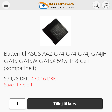
Batteri til ASUS A42-G74 G74 G74J G74JH
G74S G74SW G74SX 59wHr 8 Cell
(kompatibelt)
579,78 DKK
479,16 DKK
Save: 17% off
1
Tilføj til kurv