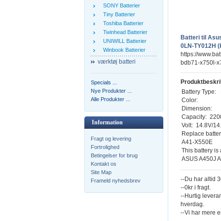
SONY Batterier
Tiny Batterier
Toshiba Batterier
Twinhead Batterier
Batteri til 
UNIWILL Batterier
0LN-TY012H (k
Winbook Batterier
https://www.bat
værktøj batteri
bdb71-x750l-x
Produktbeskri
Specials ...
Nye Produkter ...
Battery Type: 
Alle Produkter ...
Color:
Dimension:
Capacity: 22
Information
Volt: 14.8V/14
Replace batter
Fragt og levering
A41-X550E
Fortrolighed
This battery is
Betingelser for brug
ASUS A450J A
Kontakt os
Site Map
--Du har altid 
Frameld nyhedsbrev
--0kr i fragt.
--Hurtig levera
hverdag.
--Vi har mere e