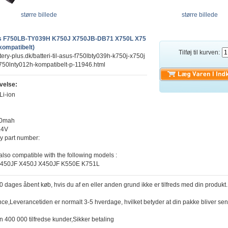
større billede
større billede
Asus F750LB-TY039H K750J X750JB-DB71 X750L X75
ompatibelt)
Tilføj til kurven:
tery-plus.dk/batteri-til-asus-f750lbty039h-k750j-x750j
750lnty012h-kompatibelt-p-11946.html
velse:
Li-ion
00mah
.4V
y part number:
 also compatible with the following models :
450JF X450J X450JF K550E K751L
30 dages åbent køb, hvis du af en eller anden grund ikke er tilfreds med din produkt.
nce,Leverancetiden er normalt 3-5 hverdage, hvilket betyder at din pakke bliver sen
n 400 000 tilfredse kunder,Sikker betaling