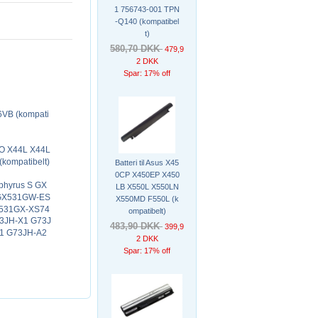
1 756743-001 TPN
-Q140 (kompatibel
t)
580,70 DKK
479,9
2 DKK
Spar: 17% off
56VB (kompati
HO X44L X44L
kompatibelt)
Batteri til Asus X45
0CP X450EP X450
phyrus S GX
LB X550L X550LN
 GX531GW-ES
X550MD F550L (k
X531GX-XS74
ompatibelt)
73JH-X1 G73J
483,90 DKK
399,9
1 G73JH-A2
2 DKK
Spar: 17% off