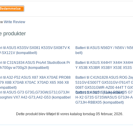
ew
Write Review
e produkter
eri til ASUS K53SV-SX081 K53SV-SX087V K
Batteri til ASUS N56DY / N56V / N
-SX121V (kompatibelt)
belt)
eri til C31N1834 ASUS ProArt StudioBook Pr
Batteri til ASUS X44HY X44H X44
 h700gv w700g2t (kompatibelt)
Y X53B X53BR X53BY X53E X53S (
eri til A32-F52 ASUS X87 X8A X70AE PRO88
Batteri til C41N1828 ASUS ROG Ze
79 X8B X70AB X70AC X70AD X65 X66 X8
531GV-ES007T GX531GV-I7614T
ompatibelt)
008T GX531GWR-AZ00 444T T G
eri til ASUS G73 G73G,G73GW,G73J,G73JH
Batteri til ASUS G73JH-RBBX05 G
GX531GX-XB77 (kompatibelt)
orghini VX7 A42-G73,A42-G53 (kompatibel
H-X2 G73S G73SWASUS G73JH-A
G73JH-RBBX05 (kompatibelt)
Dette produkt blev tilføjet til vores katalog torsdag 05 februar, 2026.