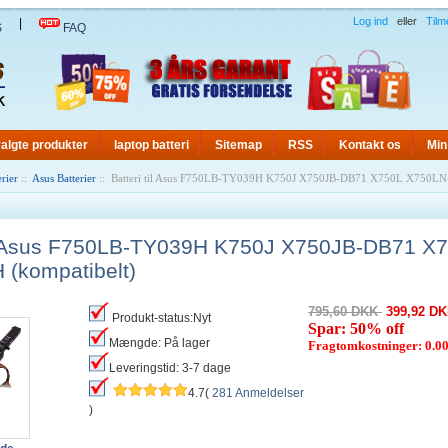
Log ind
eller
Tilm
|
S
FAQ
algte produkter
laptop batteri
Sitemap
RSS
Kontakt os
Min
rier
::
Asus Batterier
:: Batteri til Asus F750LB-TY039H K750J X750JB-DB71 X750L X750LN
til Asus F750LB-TY039H K750J X750JB-DB71 X
(kompatibelt)
795,60 DKK
399,92 D
Produkt-status:Nyt
Spar: 50% off
Mængde: På lager
Fragtomkostninger: 0.
Leveringstid: 3-7 dage
4.7(
281 Anmeldelser
)