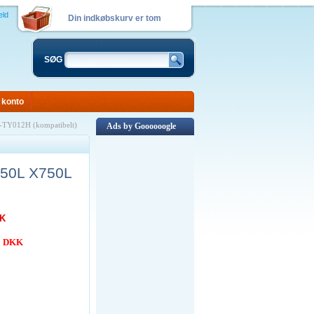
eld
Din indkøbskurv er tom
SØG
 konto
-TY012H (kompatibelt)
Ads by Goooooogle
750L X750L
KK
00 DKK