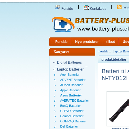
|
|
RS
Forside
Kontakt os
Forside
Nye produkter
tilbud
Udv
Forside
::
Laptop Batte
Kategorier
produktdetaljer
Digital Batteries
Laptop Batterier
Batteri 
Acer Batterier
N-TY012H 
ADVENT Batterier
AOpen Batterier
Apple Batterier
Asus Batterier
AVERATEC Batterier
BenQ Batterier
CLEVO Batterier
Compal Batterier
COMPAQ Batterier
Dell Batterier