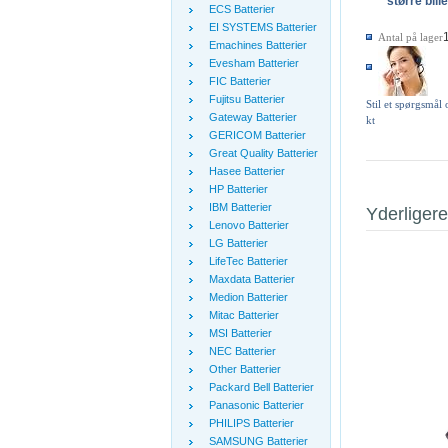
større bill
ECS Batterier
EI SYSTEMS Batterier
Antal på lager
Emachines Batterier
Evesham Batterier
FIC Batterier
Fujitsu Batterier
Stil et spørgsmål
Gateway Batterier
kt
GERICOM Batterier
Great Quality Batterier
Hasee Batterier
HP Batterier
IBM Batterier
Yderligere
Lenovo Batterier
LG Batterier
LifeTec Batterier
Maxdata Batterier
Medion Batterier
Mitac Batterier
MSI Batterier
NEC Batterier
Other Batterier
Packard Bell Batterier
Panasonic Batterier
PHILIPS Batterier
SAMSUNG Batterier