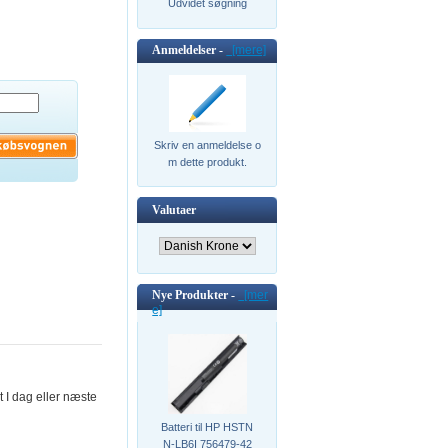
Udvidet søgning
Anmeldelser -
[mere]
Skriv en anmeldelse o
m dette produkt.
Valutaer
Nye Produkter -
[mer
e]
t I dag eller næste
Batteri til HP HSTN
N-LB6I 756479-42