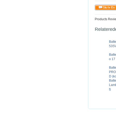
Products Revi
Relatered
Batt
53SV
Batt
o 17
Batt
PRO
D (k
Batt
Lamb
t)