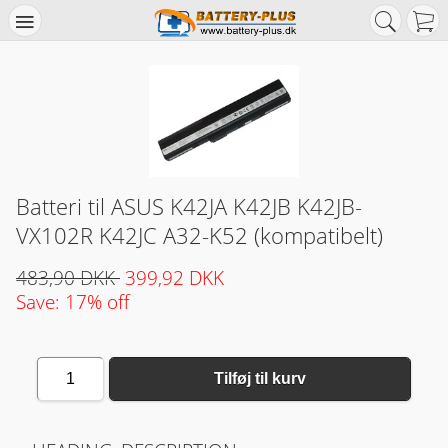
Batteri til ASUS K42JA K42JB K42JB-
VX102R K42JC A32-K52 (kompatibelt)
483,90 DKK
399,92 DKK
Save: 17% off
1
Tilføj til kurv