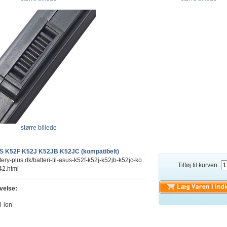
større billede
SUS K52F K52J K52JB K52JC (kompatibelt)
tery-plus.dk/batteri-til-asus-k52f-k52j-k52jb-k52jc-ko
Tilføj til kurven:
42.html
velse:
i-ion