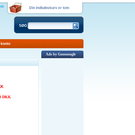
eld
Din indkøbskurv er tom
SØG
 konto
Ads by Goooooogle
KK
00 DKK