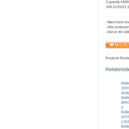
Capacity:440
Volt:10.8V/11.
--Med mere end
--Alle producen
--Det er din sik
Products Revi
Relatered
Batt
G50V
ibelt)
Batt
BING
t)
Batt
02V
L502
Batt