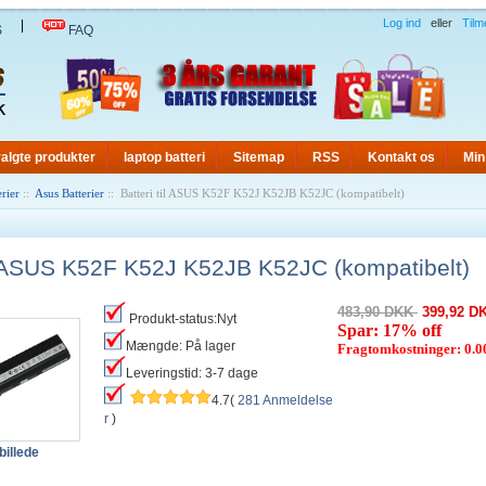
Log ind
eller
Tilm
|
S
FAQ
algte produkter
laptop batteri
Sitemap
RSS
Kontakt os
Min
rier
::
Asus Batterier
:: Batteri til ASUS K52F K52J K52JB K52JC (kompatibelt)
il ASUS K52F K52J K52JB K52JC (kompatibelt)
483,90 DKK
399,92 D
Produkt-status:Nyt
Spar: 17% off
Mængde: På lager
Fragtomkostninger: 0.
Leveringstid: 3-7 dage
4.7(
281 Anmeldelse
r
)
billede