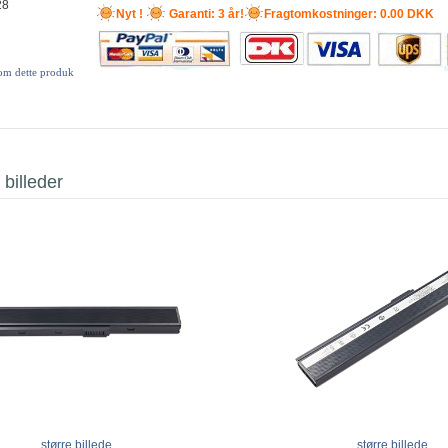
28
Nyt !
Garanti: 3 år!
Fragtomkostninger: 0.00 DKK
 om dette produk
 billeder
større billede
større billede