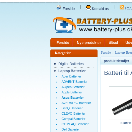
|
|
RS
Forside
Kontakt os
Forside
Nye produkter
tilbud
Udv
Forside
::
Laptop Batte
Kategorier
produktdetaljer
Digital Batteries
Laptop Batterier
Batteri t
Acer Batterier
ADVENT Batterier
AOpen Batterier
Apple Batterier
Asus Batterier
AVERATEC Batterier
BenQ Batterier
CLEVO Batterier
Compal Batterier
større 
COMPAQ Batterier
Dell Batterier