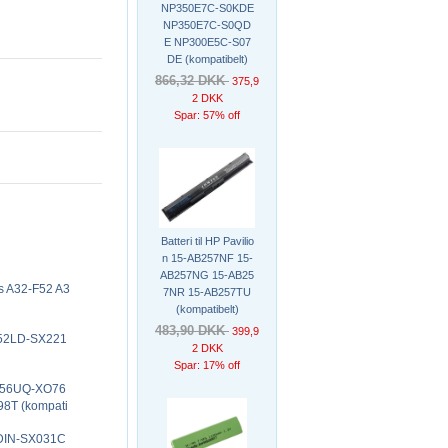
NP350E7C-S0KDE
NP350E7C-S0QD
E NP300E5C-S07
DE (kompatibelt)
866,32 DKK
375,9
2 DKK
Spar: 57% off
Batteri til HP Pavilio
n 15-AB257NF 15-
AB257NG 15-AB25
es A32-F52 A3
7NR 15-AB257TU
(kompatibelt)
483,90 DKK
399,9
F552LD-SX221
2 DKK
Spar: 17% off
X556UQ-XO76
8T (kompati
5DIN-SX031C