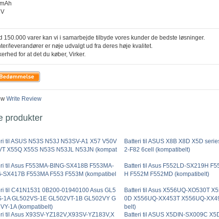
0mAh
1V
 150.000 varer kan vi i samarbejde tilbyde vores kunder de bedste løsninger.
ter/leverandører er nøje udvalgt ud fra deres høje kvalitet.
kerhed for at det du køber, Virker.
ew
Write Review
e produkter
eri til ASUS N53S N53J N53SV-A1 X57 V50V
Batteri til ASUS X8B X8D X5D seri
T X55Q X55S N53S N53JL N53JN (kompat
2-F82 6cell (kompatibelt)
eri til Asus F553MA-BING-SX418B F553MA-
Batteri til Asus F552LD-SX219H 
-SX417B F553MA F553 F553M (kompatibel
H F552M F552MD (kompatibelt)
eri til C41N1531 0B200-01940100 Asus GL5
Batteri til Asus X556UQ-XO530T 
S-1A GL502VS-1E GL502VT-1B GL502VY G
0D X556UQ-XX453T X556UQ-XX49
VY-1A (kompatibelt)
belt)
eri til Asus X93SV-YZ182V,X93SV-YZ183V,X
Batteri til ASUS X5DIN-SX009C X