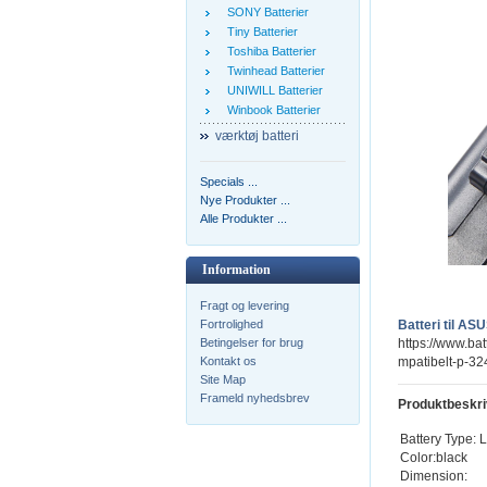
SONY Batterier
Tiny Batterier
Toshiba Batterier
Twinhead Batterier
UNIWILL Batterier
Winbook Batterier
værktøj batteri
Specials ...
Nye Produkter ...
Alle Produkter ...
Information
Fragt og levering
Fortrolighed
Batteri til A
Betingelser for brug
https://www.bat
Kontakt os
mpatibelt-p-32
Site Map
Frameld nyhedsbrev
Produktbeskri
Battery Type: L
Color:black
Dimension: