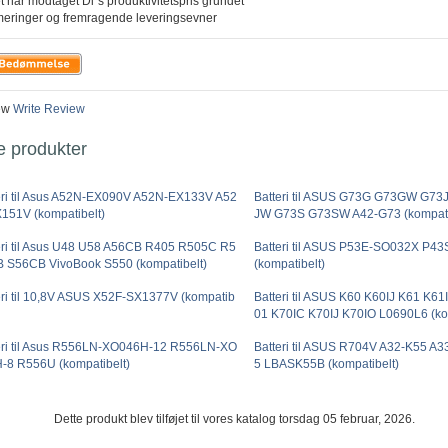
t har modtaget Di´s produktivitetspris grundet
meringer og fremragende leveringsevner
ew
Write Review
e produkter
eri til Asus A52N-EX090V A52N-EX133V A52
Batteri til ASUS G73G G73GW G73
151V (kompatibelt)
JW G73S G73SW A42-G73 (kompati
eri til Asus U48 U58 A56CB R405 R505C R5
Batteri til ASUS P53E-SO032X P4
 S56CB VivoBook S550 (kompatibelt)
(kompatibelt)
eri til 10,8V ASUS X52F-SX1377V (kompatib
Batteri til ASUS K60 K60IJ K61 K6
01 K70IC K70IJ K70IO L0690L6 (ko
eri til Asus R556LN-XO046H-12 R556LN-XO
Batteri til ASUS R704V A32-K55 A
-8 R556U (kompatibelt)
5 LBASK55B (kompatibelt)
Dette produkt blev tilføjet til vores katalog torsdag 05 februar, 2026.