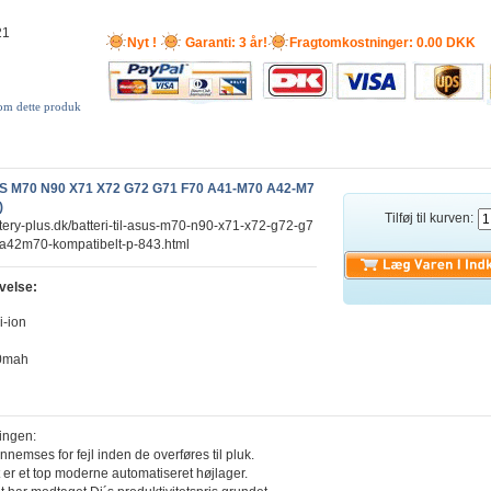
21
Nyt !
Garanti: 3 år!
Fragtomkostninger: 0.00 DKK
 om dette produk
SUS M70 N90 X71 X72 G72 G71 F70 A41-M70 A42-M7
)
Tilføj til kurven:
ttery-plus.dk/batteri-til-asus-m70-n90-x71-x72-g72-g7
a42m70-kompatibelt-p-843.html
velse:
i-ion
00mah
ingen:
ennemses for fejl inden de overføres til pluk.
 er et top moderne automatiseret højlager.