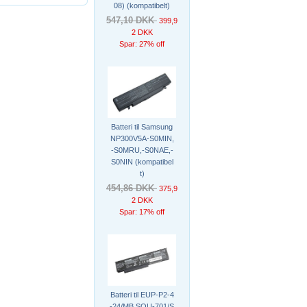
08) (kompatibelt)
547,10 DKK
399,9
2 DKK
Spar: 27% off
Batteri til Samsung
NP300V5A-S0MIN,
-S0MRU,-S0NAE,-
S0NIN (kompatibel
t)
454,86 DKK
375,9
2 DKK
Spar: 17% off
Batteri til EUP-P2-4
-24/MB SQU-701/S