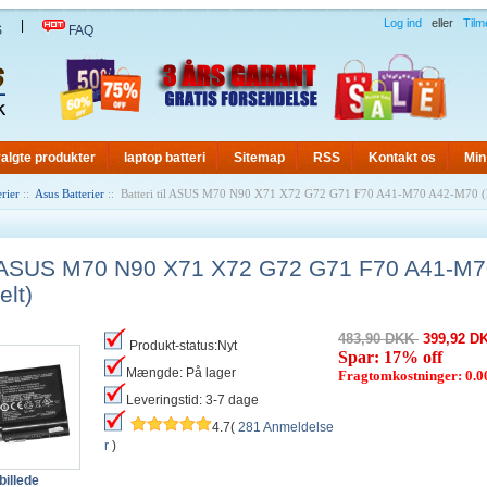
Log ind
eller
Tilm
|
S
FAQ
algte produkter
laptop batteri
Sitemap
RSS
Kontakt os
Min
rier
::
Asus Batterier
:: Batteri til ASUS M70 N90 X71 X72 G72 G71 F70 A41-M70 A42-M70 (k
til ASUS M70 N90 X71 X72 G72 G71 F70 A41-M
elt)
483,90 DKK
399,92 D
Produkt-status:Nyt
Spar: 17% off
Mængde: På lager
Fragtomkostninger: 0.
Leveringstid: 3-7 dage
4.7(
281 Anmeldelse
r
)
billede