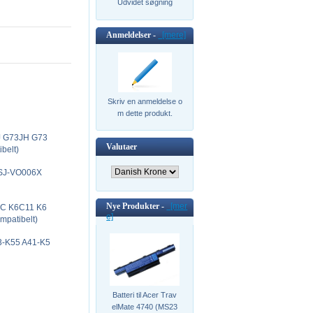
Udvidet søgning
Anmeldelser -
[mere]
Skriv en anmeldelse o
m dette produkt.
J G73JH G73
Valutaer
belt)
3SJ-VO006X
Nye Produkter -
[mer
1IC K6C11 K6
e]
mpatibelt)
33-K55 A41-K5
Batteri til Acer Trav
elMate 4740 (MS23