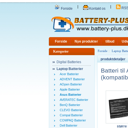
|
|
RS
Forside
Kontakt os
Forside
Nye produkter
tilbud
Udv
Forside
::
Laptop Batte
Kategorier
produktdetaljer
Digital Batteries
Laptop Batterier
Batteri 
Acer Batterier
(kompatib
ADVENT Batterier
AOpen Batterier
Apple Batterier
Asus Batterier
AVERATEC Batterier
BenQ Batterier
CLEVO Batterier
Compal Batterier
COMPAQ Batterier
Dell Batterier
større 