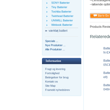
--Centrallagere
SONY Batterier
--løbende opti
Tiny Batterier
Toshiba Batterier
Twinhead Batterier
UNIWILL Batterier
Winbook Batterier
Products Revi
værktøj batteri
Relatered
Specials ...
Nye Produkter ...
Batt
Alle Produkter ...
N-EX
Batt
Information
05CB
Fragt og levering
Batt
Fortrolighed
elt)
Betingelser for brug
Kontakt os
Batt
Site Map
046H
Frameld nyhedsbrev