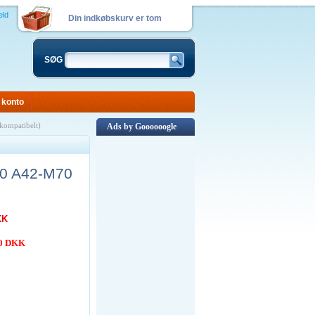
eld
Din indkøbskurv er tom
SØG
 konto
ompatibelt)
Ads by Goooooogle
70 A42-M70
KK
00 DKK