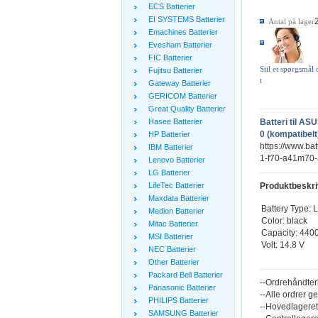
ECS Batterier
EI SYSTEMS Batterier
Antal på lager
Emachines Batterier
Evesham Batterier
FIC Batterier
Stil et spørgsmål
Fujitsu Batterier
t
Gateway Batterier
GERICOM Batterier
Great Quality Batterier
Hasee Batterier
Batteri til A
0 (kompatibelt
HP Batterier
https://www.ba
IBM Batterier
1-f70-a41m70-
Lenovo Batterier
LG Batterier
LifeTec Batterier
Produktbeskri
Maxdata Batterier
Battery Type: L
Medion Batterier
Color: black
Mitac Batterier
Capacity: 44
MSI Batterier
Volt: 14.8 V
NEC Batterier
Other Batterier
Packard Bell Batterier
--Ordrehåndter
Panasonic Batterier
--Alle ordrer g
PHILIPS Batterier
--Hovedlageret
SAMSUNG Batterier