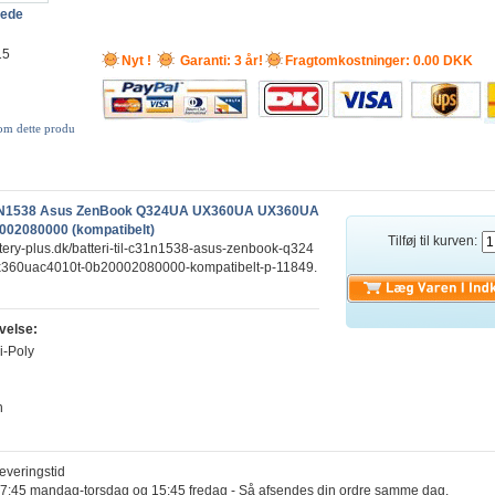
lede
15
Nyt !
Garanti: 3 år!
Fragtomkostninger: 0.00 DKK
 om dette produ
C31N1538 Asus ZenBook Q324UA UX360UA UX360UA
002080000 (kompatibelt)
Tilføj til kurven:
ttery-plus.dk/batteri-til-c31n1538-asus-zenbook-q324
360uac4010t-0b20002080000-kompatibelt-p-11849.
velse:
i-Poly
h
leveringstid
 17:45 mandag-torsdag og 15:45 fredag - Så afsendes din ordre samme dag.