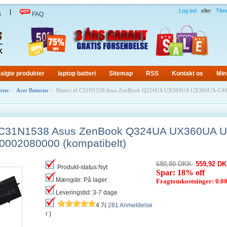
Log ind
eller
Tilm
|
S
FAQ
algte produkter
laptop batteri
Sitemap
RSS
Kontakt os
Min
rier
::
Acer Batterier
:: Batteri til C31N1538 Asus ZenBook Q324UA UX360UA UX360UA-C4
til C31N1538 Asus ZenBook Q324UA UX360UA
0002080000 (kompatibelt)
680,80 DKK
559,92 D
Produkt-status:Nyt
Spar: 18% off
Mængde: På lager
Fragtomkostninger: 0.
Leveringstid: 3-7 dage
4.7(
281 Anmeldelse
r
)