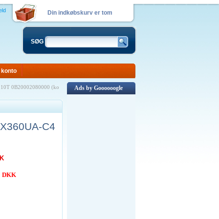
eld
Din indkøbskurv er tom
SØG
 konto
010T 0B20002080000 (ko
Ads by Goooooogle
 UX360UA-C4
KK
00 DKK