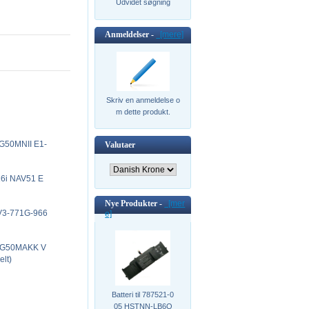
Udvidet søgning
Anmeldelser -
[mere]
Skriv en anmeldelse o
m dette produkt.
14G50MNII E1-
Valutaer
G16i NAV51 E
Nye Produkter -
[mer
3 V3-771G-966
e]
314G50MAKK V
lt)
Batteri til 787521-0
05 HSTNN-LB6O