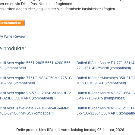
ker enten via DHL, Post Nord eller fragtmand.
es ordren dagen efter, dog kan der ske uforudsete forsinkelser i fragten.
ew
Write Review
e produkter
eri til Acer Aspire 5551-2805 5551-4200 555
Batteri til Acer Aspire E1-771-331
68 (kompatibelt)
771-33114G75MNII (kompatibelt)
eri til Acer Aspire 7751G-N834G50Mn 7751G
Batteri til Acer eMachines 350-21
3G25Mi (kompatibelt)
M350 UM09G41 (kompatibelt)
eri til Acer Aspire V5-571-323B4G50MABB V
Batteri til Acer Aspire V3-571-664
1-323B8G50MAKK (kompatibelt)
5V3-771G-9875 (kompatibelt)
eri til Acer TravelMate 7740G-5454G64MNS
Batteri til Acer Aspire V5-571-53
40G-524G64MNSS (kompatibelt)
5-571G-32364G50MAKK (kompatibe
Dette produkt blev tilføjet til vores katalog torsdag 05 februar, 2026.