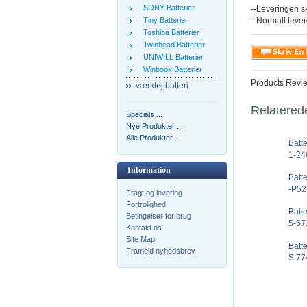
SONY Batterier
--Leveringen s
Tiny Batterier
--Normalt lever
Toshiba Batterier
Twinhead Batterier
UNIWILL Batterier
Winbook Batterier
Products Revi
værktøj batteri
Relatered
Specials ...
Nye Produkter ...
Alle Produkter ...
Batt
1-24
Information
Batt
-P52
Fragt og levering
Fortrolighed
Batt
Betingelser for brug
5-57
Kontakt os
Site Map
Batt
Frameld nyhedsbrev
S 77