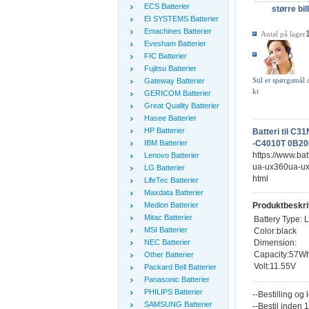
ECS Batterier
større bil
EI SYSTEMS Batterier
Emachines Batterier
Antal på lager
Evesham Batterier
FIC Batterier
Fujitsu Batterier
Stil et spørgsmål
Gateway Batterier
kt
GERICOM Batterier
Great Quality Batterier
Hasee Batterier
HP Batterier
Batteri til 
IBM Batterier
-C4010T 0B20
https://www.ba
Lenovo Batterier
ua-ux360ua-ux
LG Batterier
html
LifeTec Batterier
Maxdata Batterier
Medion Batterier
Produktbeskri
Mitac Batterier
Battery Type: L
MSI Batterier
Color:black
Dimension:
NEC Batterier
Capacity:57W
Other Batterier
Volt:11.55V
Packard Bell Batterier
Panasonic Batterier
PHILIPS Batterier
--Bestilling og 
SAMSUNG Batterier
--Bestil inden