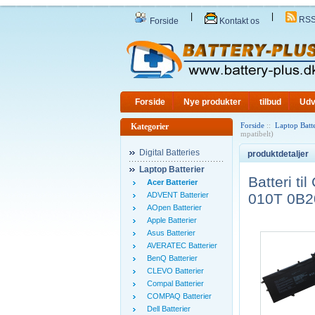
|
|
RS
Forside
Kontakt os
Forside
Nye produkter
tilbud
Udv
Forside
::
Laptop Batte
Kategorier
mpatibelt)
Digital Batteries
produktdetaljer
Laptop Batterier
Batteri 
Acer Batterier
ADVENT Batterier
010T 0B2
AOpen Batterier
Apple Batterier
Asus Batterier
AVERATEC Batterier
BenQ Batterier
CLEVO Batterier
Compal Batterier
COMPAQ Batterier
Dell Batterier