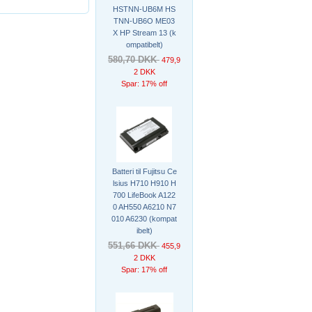
HSTNN-UB6M HS
TNN-UB6O ME03
X HP Stream 13 (k
ompatibelt)
580,70 DKK
479,9
2 DKK
Spar: 17% off
Batteri til Fujitsu Ce
lsius H710 H910 H
700 LifeBook A122
0 AH550 A6210 N7
010 A6230 (kompat
ibelt)
551,66 DKK
455,9
2 DKK
Spar: 17% off