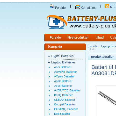
|
|
RS
Forside
Kontakt os
Forside
Nye produkter
tilbud
Udv
Forside
::
Laptop Batte
Kategorier
tibelt)
Digital Batteries
produktdetaljer
Laptop Batterier
Batteri 
Acer Batterier
ADVENT Batterier
A03031DF
AOpen Batterier
Apple Batterier
Asus Batterier
AVERATEC Batterier
BenQ Batterier
CLEVO Batterier
Compal Batterier
COMPAQ Batterier
Dell Batterier