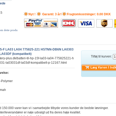
lede
15
Nyt !
Garanti: 3 år!
Fragtomkostninger: 0.00 DKK
 om dette produ
HP 15-F LA03 LA04 775825-221 HSTNN-DB6N LA0303
LA03DF (kompatibelt)
Tilføj til kurven:
tery-plus.dk/batteri-til-hp-15f-la03-la04-775825221-h
031-la03031df-la03df-kompatibelt-p-12167.html
velse:
i-Polymer
0mah
 150.000 varer kan vi i samarbejde tilbyde vores kunder de bedste løsninger.
ter/leverandører er nøje udvalgt ud fra deres høje kvalitet.