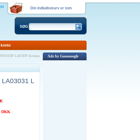
eld
Din indkøbskurv er tom
SØG
 konto
LA03031DF LA03DF (kompa
Ads by Goooooogle
N LA03031 L
KK
00 DKK