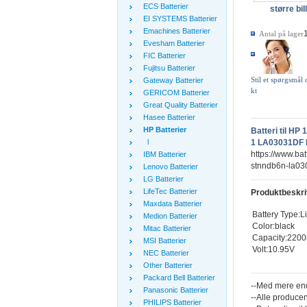
ECS Batterier
større bil
EI SYSTEMS Batterier
Emachines Batterier
Antal på lager
Evesham Batterier
FIC Batterier
Fujitsu Batterier
Stil et spørgsmål
Gateway Batterier
kt
GERICOM Batterier
Great Quality Batterier
Hasee Batterier
HP Batterier
Batteri til 
l
1 LA03031DF 
https://www.bat
IBM Batterier
stnndb6n-la03
Lenovo Batterier
LG Batterier
LifeTec Batterier
Produktbeskri
Maxdata Batterier
Battery Type:L
Medion Batterier
Color:black
Mitac Batterier
Capacity:220
MSI Batterier
Volt:10.95V
NEC Batterier
Other Batterier
Packard Bell Batterier
--Med mere end
Panasonic Batterier
--Alle producen
PHILIPS Batterier