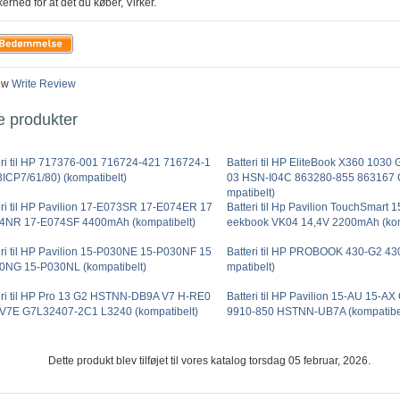
kerhed for at det du køber, Virker.
ew
Write Review
e produkter
eri til HP 717376-001 716724-421 716724-1
Batteri til HP EliteBook X360 1030
3ICP7/61/80) (kompatibelt)
03 HSN-I04C 863280-855 863167
mpatibelt)
eri til HP Pavilion 17-E073SR 17-E074ER 17
Batteri til Hp Pavilion TouchSmart
4NR 17-E074SF 4400mAh (kompatibelt)
eekbook VK04 14,4V 2200mAh (kom
eri til HP Pavilion 15-P030NE 15-P030NF 15
Batteri til HP PROBOOK 430-G2 43
0NG 15-P030NL (kompatibelt)
mpatibelt)
eri til HP Pro 13 G2 HSTNN-DB9A V7 H-RE0
Batteri til HP Pavilion 15-AU 15-
V7E G7L32407-2C1 L3240 (kompatibelt)
9910-850 HSTNN-UB7A (kompatibe
Dette produkt blev tilføjet til vores katalog torsdag 05 februar, 2026.