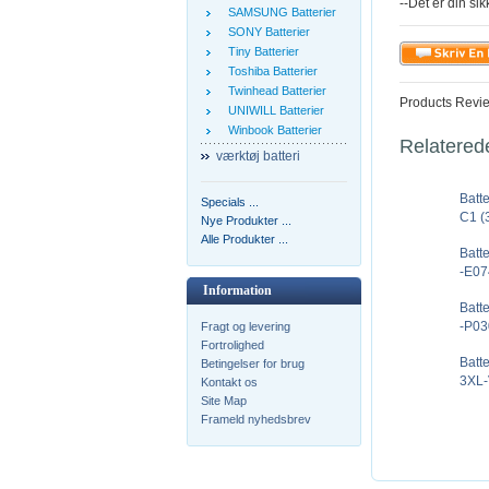
--Det er din sik
SAMSUNG Batterier
SONY Batterier
Tiny Batterier
Toshiba Batterier
Twinhead Batterier
Products Revi
UNIWILL Batterier
Winbook Batterier
Relatered
værktøj batteri
Batt
Specials ...
C1 (
Nye Produkter ...
Alle Produkter ...
Batt
-E07
Information
Batt
-P03
Fragt og levering
Fortrolighed
Batt
Betingelser for brug
3XL-
Kontakt os
Site Map
Frameld nyhedsbrev