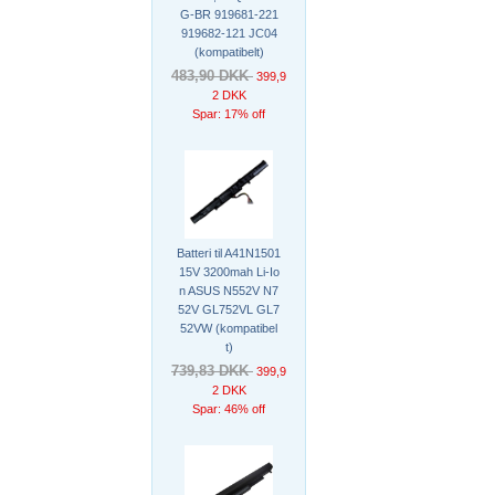
G-BR 919681-221
919682-121 JC04
(kompatibelt)
483,90 DKK
399,9
2 DKK
Spar: 17% off
Batteri til A41N1501
15V 3200mah Li-Io
n ASUS N552V N7
52V GL752VL GL7
52VW (kompatibel
t)
739,83 DKK
399,9
2 DKK
Spar: 46% off