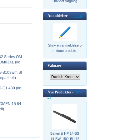
Udvidet søgning
Anmeldelser -
[mere]
Skriv en anmeldelse o
m dette produkt.
 G2 Series OM
 OM03XL (ko
Valutaer
 15-B109wm Sl
patibelt)
0-G1 430 (ko
Nye Produkter -
[mer
e]
AX OMEN 15 84
lt)
Batteri til HP 14-BS
14-BW, 15Q-BU 15