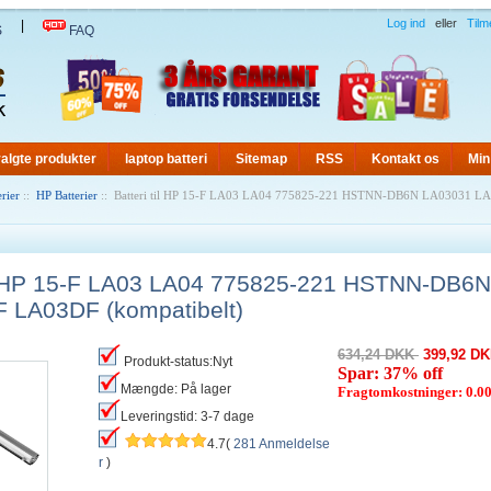
Log ind
eller
Tilm
|
S
FAQ
algte produkter
laptop batteri
Sitemap
RSS
Kontakt os
Min
rier
::
HP Batterier
:: Batteri til HP 15-F LA03 LA04 775825-221 HSTNN-DB6N LA03031 
til HP 15-F LA03 LA04 775825-221 HSTNN-DB6
 LA03DF (kompatibelt)
634,24 DKK
399,92 D
Produkt-status:Nyt
Spar: 37% off
Mængde: På lager
Fragtomkostninger: 0.
Leveringstid: 3-7 dage
4.7(
281 Anmeldelse
r
)