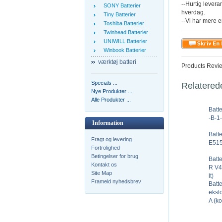
--Hurtig levera
SONY Batterier
hverdag.
Tiny Batterier
--Vi har mere e
Toshiba Batterier
Twinhead Batterier
UNIWILL Batterier
Winbook Batterier
værktøj batteri
Products Revi
Specials ...
Relatered
Nye Produkter ...
Alle Produkter ...
Batt
-B-1
Information
Batt
Fragt og levering
E515
Fortrolighed
Betingelser for brug
Batt
Kontakt os
R V4
Site Map
lt)
Frameld nyhedsbrev
Batt
ekst
A (ko