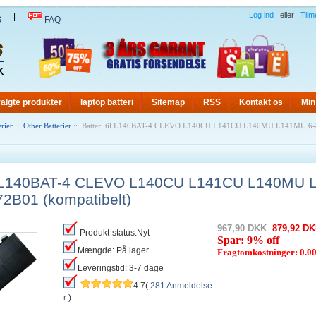
Log ind
eller
Tilm
|
S
FAQ
algte produkter
laptop batteri
Sitemap
RSS
Kontakt os
Min
rier
::
Other Batterier
:: Batteri til L140BAT-4 CLEVO L140CU L141CU L140MU L141MU 6-
til L140BAT-4 CLEVO L140CU L141CU L140MU 
2B01 (kompatibelt)
967,90 DKK
879,92 D
Produkt-status:Nyt
Spar: 9% off
Mængde: På lager
Fragtomkostninger: 0.
Leveringstid: 3-7 dage
4.7(
281 Anmeldelse
r
)