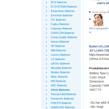
ECS Batterier
større bi
EI SYSTEMS Batterier
Emachines Batterier
Antal på lager
Evesham Batterier
FIC Batterier
Fujitsu Batterier
Stil et spørgsmål
Gateway Batterier
kt
GERICOM Batterier
Great Quality Batterier
Hasee Batterier
HP Batterier
Batteri til 
IBM Batterier
-87-L140S-72B
https://www.bat
Lenovo Batterier
140mu-l141mu-
LG Batterier
LifeTec Batterier
Maxdata Batterier
Produktbeskri
Medion Batterier
Battery Type:L
Mitac Batterier
Color: black
MSI Batterier
Dimension:
Capacity:73W
NEC Batterier
Volt:7.7V
Other Batterier
Packard Bell Batterier
Panasonic Batterier
--Du har altid 
PHILIPS Batterier
--0kr i fragt.
SAMSUNG Batterier