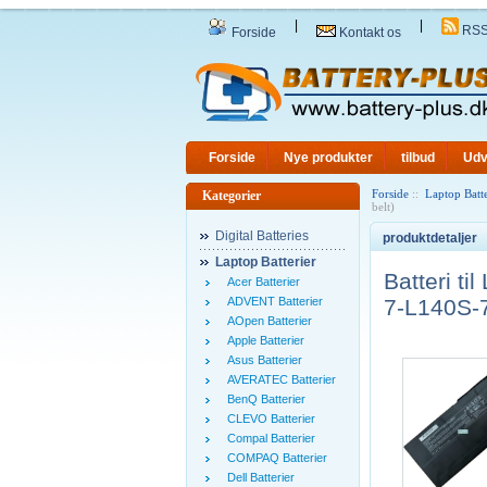
|
|
RS
Forside
Kontakt os
Forside
Nye produkter
tilbud
Udv
Forside
::
Laptop Batte
Kategorier
belt)
Digital Batteries
produktdetaljer
Laptop Batterier
Batteri 
Acer Batterier
ADVENT Batterier
7-L140S-7
AOpen Batterier
Apple Batterier
Asus Batterier
AVERATEC Batterier
BenQ Batterier
CLEVO Batterier
Compal Batterier
COMPAQ Batterier
Dell Batterier