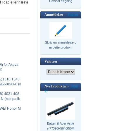
Udvidet søgning
t I dag eller næste
Anmeldelser -
[mere]
Skriv en anmeldelse o
m dette produkt.
Valutaer
h for Akoya
t)
(15)1510 1545
M660BAT-6 (k
Nye Produkter -
[mer
e]
30 4031 408
1N (kompatib
AWEI Honor M
Batteri til Acer Aspir
e 7739G-564G50M