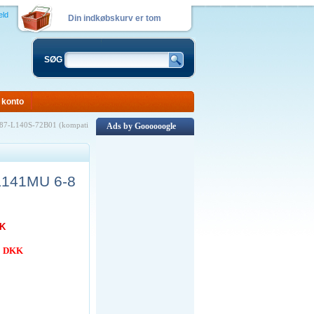
eld
Din indkøbskurv er tom
SØG
 konto
87-L140S-72B01 (kompati
Ads by Goooooogle
L141MU 6-8
KK
00 DKK