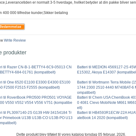
nce,Leverancetiden er normalt 3-5 hverdage, hvilket betyder at din pakke bliver sen
n 400 000 tilfredse kunder,Sikker betaling
ew
Write Review
e produkter
eri til Razer CN-B-1-BETTY4-6C9-05013 CN
Batteri til MEDION 4569127-2S 45W
-BETTY4-684-01761 (kompatibelt)
E15302, Akoya E14307 (kompatibel
eri til One 6520 E1100 E3300 E4300 E5100
Batteri til Wortmann Terra Mobile 
0 F2500 F2515 F2555 (kompatibelt)
1744 2300 2510 4440 M740BAT-6 
ompatibelt)
eri til RoverBook PRO500 PRO501 VOYAGE
Batteri til Chem USA ChemBook 40
00 V550 V552 V554 V556 V751 (kompatibe
0 4081 Clevo MobiNote M661 M66
elt)
eri til PL3097140-2S G139 HW-34154184 Tr
Batteri til HB4593R1ECW-22A HU
or Primebook U13B U13B-CO U13B-PO U13
ateBook 14 2020 (kompatibelt)
mpatibelt)
Dette produkt blev tilføjet til vores katalog torsdag 05 februar, 2026.