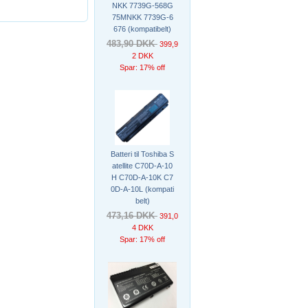
NKK 7739G-568G
75MNKK 7739G-6
676 (kompatibelt)
483,90 DKK
399,9
2 DKK
Spar: 17% off
Batteri til Toshiba S
atellite C70D-A-10
H C70D-A-10K C7
0D-A-10L (kompati
belt)
473,16 DKK
391,0
4 DKK
Spar: 17% off