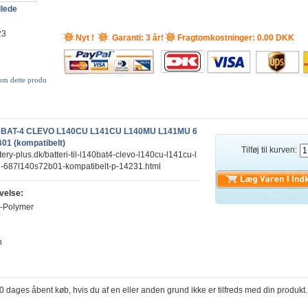
llede
23
Nyt !
Garanti: 3 år!
Fragtomkostninger: 0.00 DKK
 om dette produ
L140BAT-4 CLEVO L140CU L141CU L140MU L141MU 6
01 (kompatibelt)
Tilføj til kurven:
tery-plus.dk/batteri-til-l140bat4-clevo-l140cu-l141cu-l
687l140s72b01-kompatibelt-p-14231.html
velse:
i-Polymer
h
30 dages åbent køb, hvis du af en eller anden grund ikke er tilfreds med din produkt.