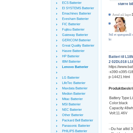
ECS Batterier
større bi
EI SYSTEMS Batterier
Emachines Batterier
Antal på lager
Evesham Batterier
FIC Batterier
Fujitsu Batterier
Stil et spørgsmål
Gateway Batterier
kt
GERICOM Batterier
Great Quality Batterier
Hasee Batterier
HP Batterier
Batteri til L
IBM Batterier
2 02DL018 L1
https://www.bat
Lenovo Batterier
-x390-x395-l1
p-14421.html
LG Batterier
LifeTec Batterier
Maxdata Batterier
Produktbeskri
Medion Batterier
Battery Type:L
Mitac Batterier
Color:black
MSI Batterier
Capacity:48w
NEC Batterier
Volt:11.46V
Other Batterier
Packard Bell Batterier
Panasonic Batterier
--Du har altid 
PHILIPS Batterier