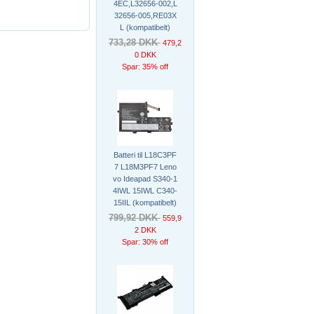
4EC,L32656-002,L
32656-005,RE03X
L (kompatibelt)
733,28 DKK
479,2
0 DKK
Spar: 35% off
Batteri til L18C3PF
7 L18M3PF7 Leno
vo Ideapad S340-1
4IWL 15IWL C340-
15IIL (kompatibelt)
799,92 DKK
559,9
2 DKK
Spar: 30% off