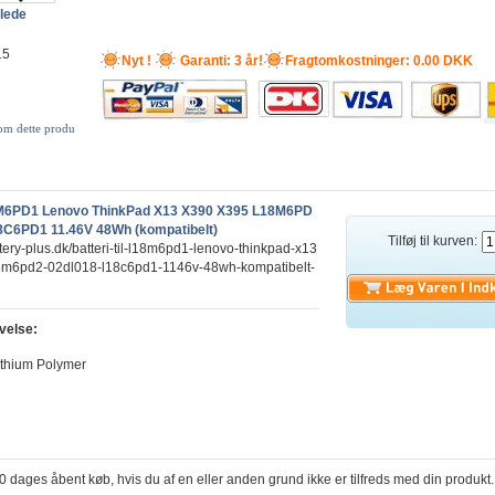
llede
15
Nyt !
Garanti: 3 år!
Fragtomkostninger: 0.00 DKK
 om dette produ
18M6PD1 Lenovo ThinkPad X13 X390 X395 L18M6PD
8C6PD1 11.46V 48Wh (kompatibelt)
Tilføj til kurven:
tery-plus.dk/batteri-til-l18m6pd1-lenovo-thinkpad-x13
8m6pd2-02dl018-l18c6pd1-1146v-48wh-kompatibelt-
velse:
ithium Polymer
h
30 dages åbent køb, hvis du af en eller anden grund ikke er tilfreds med din produkt.