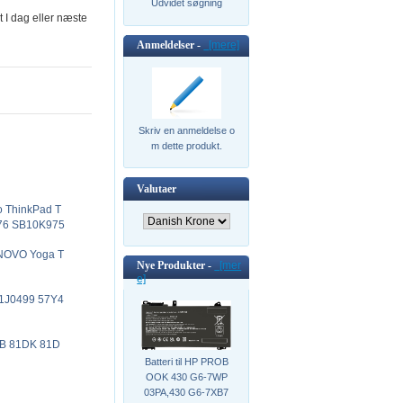
Udvidet søgning
t I dag eller næste
Anmeldelser -
[mere]
Skriv en anmeldelse o
m dette produkt.
Valutaer
o ThinkPad T
76 SB10K975
ENOVO Yoga T
Nye Produkter -
[mer
e]
 51J0499 57Y4
IKB 81DK 81D
Batteri til HP PROB
OOK 430 G6-7WP
03PA,430 G6-7XB7