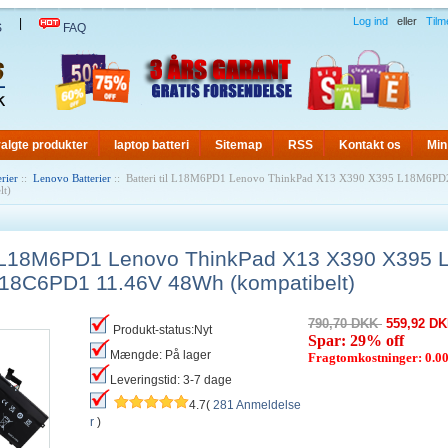
Log ind
eller
Tilm
|
S
FAQ
algte produkter
laptop batteri
Sitemap
RSS
Kontakt os
Min
rier
::
Lenovo Batterier
:: Batteri til L18M6PD1 Lenovo ThinkPad X13 X390 X395 L18M6P
lt)
til L18M6PD1 Lenovo ThinkPad X13 X390 X395
18C6PD1 11.46V 48Wh (kompatibelt)
790,70 DKK
559,92 D
Produkt-status:Nyt
Spar: 29% off
Mængde: På lager
Fragtomkostninger: 0.
Leveringstid: 3-7 dage
4.7(
281 Anmeldelse
r
)