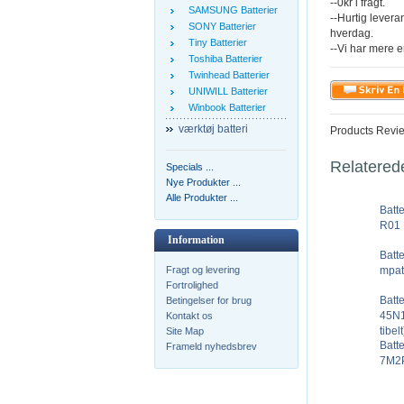
--0kr i fragt.
SAMSUNG Batterier
--Hurtig levera
SONY Batterier
hverdag.
Tiny Batterier
--Vi har mere e
Toshiba Batterier
Twinhead Batterier
UNIWILL Batterier
Winbook Batterier
værktøj batteri
Products Revi
Relatered
Specials ...
Nye Produkter ...
Alle Produkter ...
Batt
R01 
Information
Batt
mpati
Fragt og levering
Fortrolighed
Batt
Betingelser for brug
45N1
Kontakt os
tibelt
Site Map
Batt
Frameld nyhedsbrev
7M2P