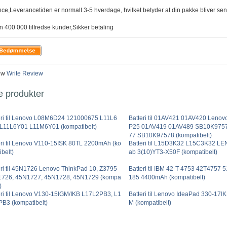
nce,Leverancetiden er normalt 3-5 hverdage, hvilket betyder at din pakke bliver sen
n 400 000 tilfredse kunder,Sikker betaling
ew
Write Review
e produkter
eri til Lenovo L08M6D24 121000675 L11L6
Batteri til 01AV421 01AV420 Lenov
L11L6Y01 L11M6Y01 (kompatibelt)
P25 01AV419 01AV489 SB10K975
77 SB10K97578 (kompatibelt)
eri til Lenovo V110-15ISK 80TL 2200mAh (ko
Batteri til L15D3K32 L15C3K32 L
belt)
ab 3(10)YT3-X50F (kompatibelt)
eri til 45N1726 Lenovo ThinkPad 10, Z3795
Batteri til IBM 42-T-4753 42T4757
726, 45N1727, 45N1728, 45N1729 (kompa
185 4400mAh (kompatibelt)
)
eri til Lenovo V130-15IGM/IKB L17L2PB3, L1
Batteri til Lenovo IdeaPad 330-17
B3 (kompatibelt)
M (kompatibelt)