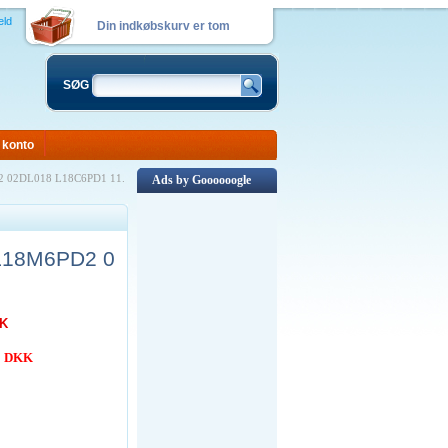
eld
Din indkøbskurv er tom
SØG
 konto
D2 02DL018 L18C6PD1 11.
Ads by Goooooogle
 L18M6PD2 0
KK
00 DKK