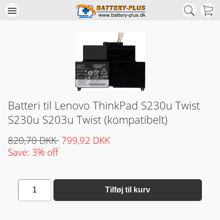
Batteri til Lenovo ThinkPad S230u Twist
S230u S203u Twist (kompatibelt)
820,70 DKK
799,92 DKK
Save: 3% off
1
Tilføj til kurv