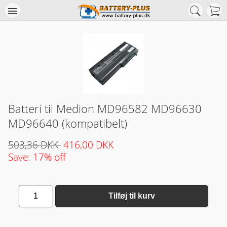
Batteri til Medion MD96582 MD96630
MD96640 (kompatibelt)
503,36 DKK
416,00 DKK
Save: 17% off
1
Tilføj til kurv