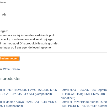
i-ion
0mAh
ingen:
ennemses for fejl inden de overføres til pluk.
 er et top moderne automatiseret højlager.
t har modtaget Di´s produktivitetspris grundet
meringer og fremragende leveringsevner
ew
Write Review
e produkter
eri til E2MS110W2002 E2MS115K2002 MSI6
Batteri til A41-B34 A32-B34 Pegat
SSSA1 BTY-S15 BTY-S14 (kompatibelt)
FD B34YA C15B(90N0-CN2S310) Ha
ompatibelt)
eri til Medion Akoya E6240T A31-C15 MSN 4
Batteri til Razer Blade Stealth 15 
971 (kompatibelt)
060 LINGREN 15(i7 8750H) (kompat