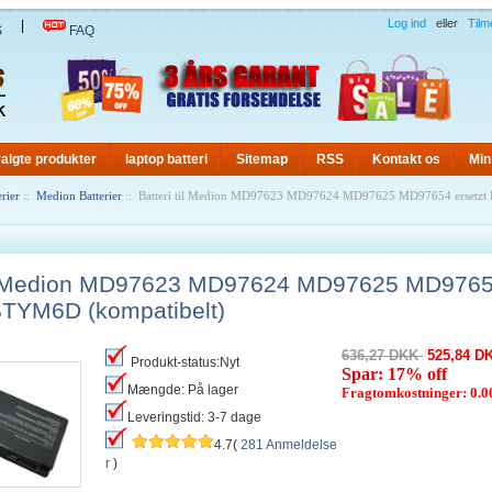
Log ind
eller
Tilm
|
S
FAQ
algte produkter
laptop batteri
Sitemap
RSS
Kontakt os
Min
rier
::
Medion Batterier
:: Batteri til Medion MD97623 MD97624 MD97625 MD97654 erset
til Medion MD97623 MD97624 MD97625 MD97654
TYM6D (kompatibelt)
636,27 DKK
525,84 D
Produkt-status:Nyt
Spar: 17% off
Mængde: På lager
Fragtomkostninger: 0.
Leveringstid: 3-7 dage
4.7(
281 Anmeldelse
r
)