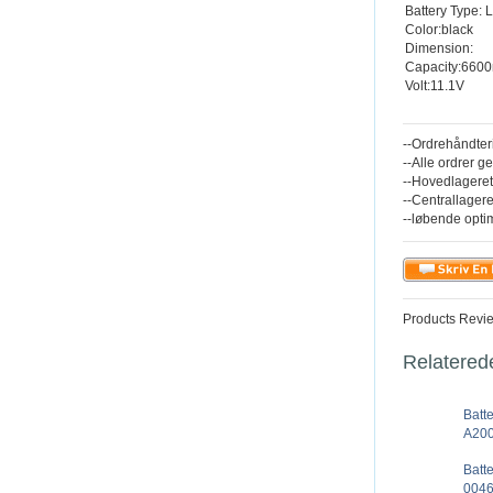
Battery Type: L
Color:black
Dimension:
Capacity:660
Volt:11.1V
--Ordrehåndter
--Alle ordrer g
--Hovedlageret
--Centrallagere
--løbende opti
Products Revi
Relatered
Batt
A200
Batt
0046