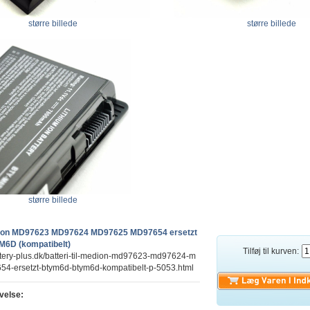
større billede
større billede
større billede
Medion MD97623 MD97624 MD97625 MD97654 ersetzt
6D (kompatibelt)
Tilføj til kurven:
ttery-plus.dk/batteri-til-medion-md97623-md97624-m
4-ersetzt-btym6d-btym6d-kompatibelt-p-5053.html
velse: