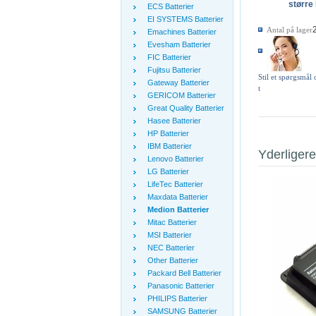
større 
ECS Batterier
EI SYSTEMS Batterier
Antal på lager
Emachines Batterier
Evesham Batterier
FIC Batterier
Fujitsu Batterier
Stil et spørgsmål
Gateway Batterier
t
GERICOM Batterier
Great Quality Batterier
Hasee Batterier
HP Batterier
IBM Batterier
Yderligere
Lenovo Batterier
LG Batterier
LifeTec Batterier
Maxdata Batterier
Medion Batterier
Mitac Batterier
MSI Batterier
NEC Batterier
Other Batterier
Packard Bell Batterier
Panasonic Batterier
PHILIPS Batterier
SAMSUNG Batterier