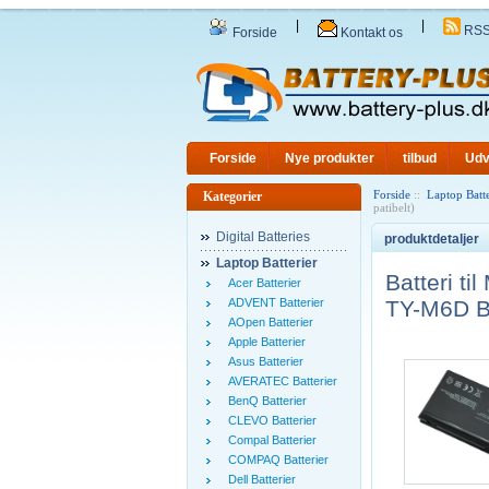
|
|
RS
Forside
Kontakt os
Forside
Nye produkter
tilbud
Udv
Forside
::
Laptop Batte
Kategorier
patibelt)
Digital Batteries
produktdetaljer
Laptop Batterier
Batteri 
Acer Batterier
ADVENT Batterier
TY-M6D B
AOpen Batterier
Apple Batterier
Asus Batterier
AVERATEC Batterier
BenQ Batterier
CLEVO Batterier
Compal Batterier
COMPAQ Batterier
Dell Batterier