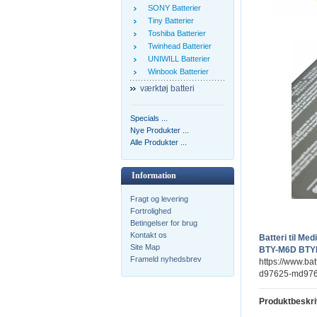
SONY Batterier
Tiny Batterier
Toshiba Batterier
Twinhead Batterier
UNIWILL Batterier
Winbook Batterier
værktøj batteri
Specials ...
Nye Produkter ...
Alle Produkter ...
Information
Fragt og levering
Fortrolighed
Betingelser for brug
Kontakt os
Batteri til 
Site Map
BTY-M6D BTYM
Frameld nyhedsbrev
https://www.ba
d97625-md9765
Produktbeskri