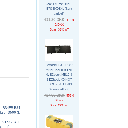
03041XL HSTNN-L
B7S BK03XL (kom
patibelt)
691,20 DKK
479,9
2 DKK
Spar: 31% off
Batteri til P313R JU
MPER EZbook LB1
0, EZbook MB10 3
S,EZbook X3,NOT
EBOOK SLIM S13
0 (kompatibelt)
727,90 DKK
552,0
0 DKK
Spar: 24% off
ron B34FB B34
ier S500 (k
2018 15 GTX 1
ibelt)