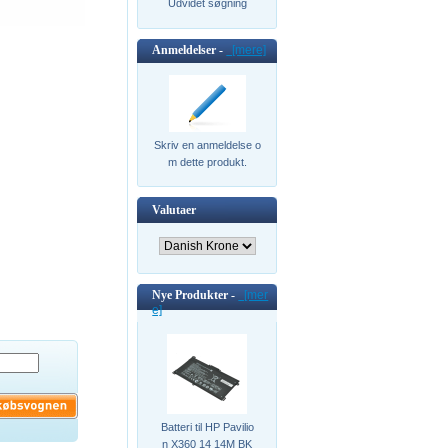
Udvidet søgning
Anmeldelser -
[mere]
Skriv en anmeldelse o
m dette produkt.
Valutaer
Nye Produkter -
[mer
e]
Batteri til HP Pavilio
n X360 14 14M BK