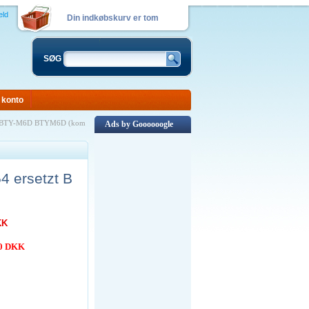
eld
Din indkøbskurv er tom
SØG
 konto
zt BTY-M6D BTYM6D (kom
Ads by Goooooogle
 ersetzt B
KK
00 DKK