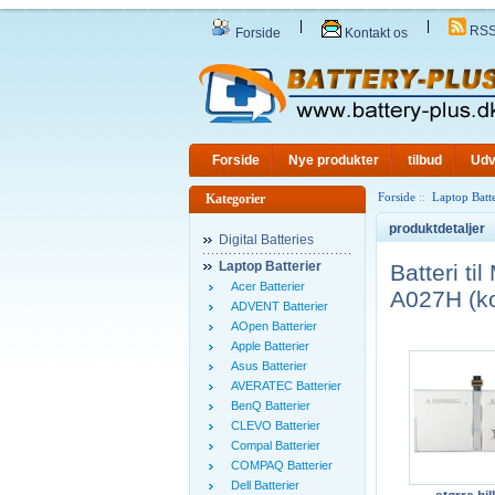
|
|
RS
Forside
Kontakt os
Forside
Nye produkter
tilbud
Udv
Forside
::
Laptop Batte
Kategorier
produktdetaljer
Digital Batteries
Laptop Batterier
Batteri t
Acer Batterier
A027H (ko
ADVENT Batterier
AOpen Batterier
Apple Batterier
Asus Batterier
AVERATEC Batterier
BenQ Batterier
CLEVO Batterier
Compal Batterier
COMPAQ Batterier
Dell Batterier