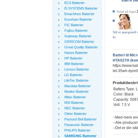
større bil
ECS Batterier
EI SYSTEMS Batterier
Antal på lager
Emachines Batterier
Evesham Batterier
FIC Batterier
Fujitsu Batterier
Stil et spørgsmål
Gateway Batterier
kt
GERICOM Batterier
Great Quality Batterier
Hasee Batterier
Batteri til Mi
HP Batterier
HTA027H (komp
IBM Batterier
https://www.bat
Lenovo Batterier
let-35wh-dynr
LG Batterier
LifeTec Batterier
Produktbeskri
Maxdata Batterier
Battery Type: L
Medion Batterier
Color: Black
Mitac Batterier
Capacity: 50
MSI Batterier
Volt: 7.5 V
NEC Batterier
Other Batterier
--Med mere end
Packard Bell Batterier
--Alle producen
Panasonic Batterier
--Det er din sik
PHILIPS Batterier
SAMSUNG Batterier