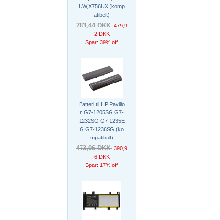
UW,X756UX (komp
atibelt)
783,44 DKK
479,9
2 DKK
Spar: 39% off
Batteri til HP Pavilio
n G7-1205SG G7-
1232SG G7-1235E
G G7-1236SG (ko
mpatibelt)
473,06 DKK
390,9
6 DKK
Spar: 17% off