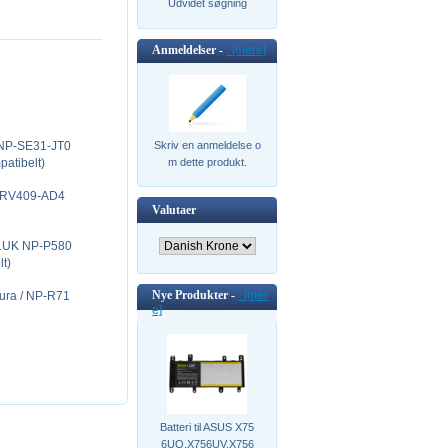
Udvidet søgning
Anmeldelser -
[mere]
 NP-SE31-JT0
Skriv en anmeldelse o
atibelt)
m dette produkt.
T-RV409-AD4
Valutaer
01UK NP-P580
t)
Nye Produkter -
[mer
ura / NP-R71
e]
Batteri til ASUS X75
6UQ,X756UV,X756