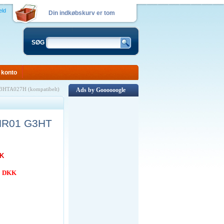
eld
Din indkøbskurv er tom
SØG
 konto
 G3HTA027H (kompatibelt)
Ads by Goooooogle
DYNR01 G3HT
KK
00 DKK