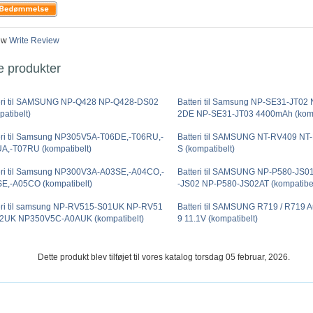
ew
Write Review
e produkter
eri til SAMSUNG NP-Q428 NP-Q428-DS02
Batteri til Samsung NP-SE31-JT02
patibelt)
2DE NP-SE31-JT03 4400mAh (komp
eri til Samsung NP305V5A-T06DE,-T06RU,-
Batteri til SAMSUNG NT-RV409 N
A,-T07RU (kompatibelt)
S (kompatibelt)
eri til Samsung NP300V3A-A03SE,-A04CO,-
Batteri til SAMSUNG NP-P580-JS
E,-A05CO (kompatibelt)
-JS02 NP-P580-JS02AT (kompatibel
eri til samsung NP-RV515-S01UK NP-RV51
Batteri til SAMSUNG R719 / R719 A
2UK NP350V5C-A0AUK (kompatibelt)
9 11.1V (kompatibelt)
Dette produkt blev tilføjet til vores katalog torsdag 05 februar, 2026.