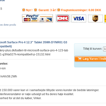
lede
15
Nyt !
Garanti: 3 år!
Fragtomkostninger: 0.00 DKK
 om dette produ
crosoft Surface Pro 4 12.3" Tablet 35Wh DYNR01 G3
atibelt)
Tilføj til kurven:
tery-plus.dk/batteri-til-microsoft-surface-pro-4-123-tab
01-g3hta027h-kompatibelt-p-15132.html
velse:
i-ion
87mAh/38.2Wh
 150.000 varer kan vi i samarbejde tilbyde vores kunder de bedste løsninger.
ter/leverandører er nøje udvalgt ud fra deres høje kvalitet.
kerhed for at det du køber, Virker.