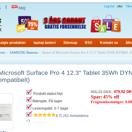
Log ind
eller
Tilm
|
S
FAQ
algte produkter
laptop batteri
Sitemap
RSS
Kontakt os
Min
rier
::
SAMSUNG Batterier
:: Batteri til Microsoft Surface Pro 4 12.3" Tablet 35Wh DYNR01
il Microsoft Surface Pro 4 12.3" Tablet 35Wh 
mpatibelt)
866,32 DKK
479,92 D
Produkt-status:Nyt
Spar: 45% off
Mængde: På lager
Fragtomkostninger: 0.
Leveringstid: 3-7 dage
4.7(
281 Anmeldelse
r
)