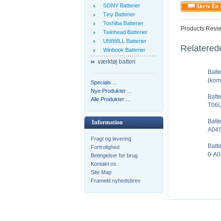
SONY Batterier
Tiny Batterier
Toshiba Batterier
Products Revi
Twinhead Batterier
UNIWILL Batterier
Relatered
Winbook Batterier
værktøj batteri
Batt
(kom
Specials ...
Nye Produkter ...
Batt
Alle Produkter ...
T06U
Batt
Information
A04S
Fragt og levering
Batt
Fortrolighed
0-A0
Betingelser for brug
Kontakt os
Site Map
Frameld nyhedsbrev