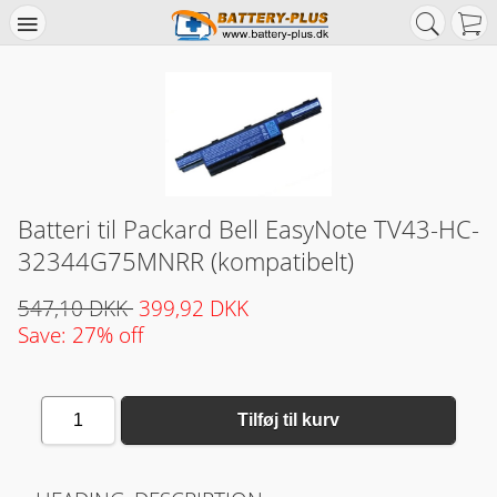
Batteri til Packard Bell EasyNote TV43-HC-
32344G75MNRR (kompatibelt)
547,10 DKK
399,92 DKK
Save: 27% off
1
Tilføj til kurv