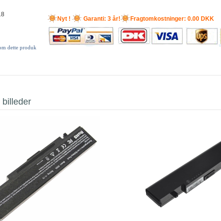
18
Nyt !
Garanti: 3 år!
Fragtomkostninger: 0.00 DKK
 om dette produk
 billeder