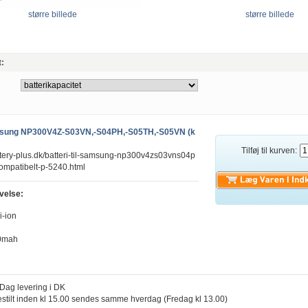
større billede
større billede
t:
Samsung NP300V4Z-S03VN,-S04PH,-S05TH,-S05VN (k
Tilføj til kurven:
ttery-plus.dk/batteri-til-samsung-np300v4zs03vns04p
ompatibelt-p-5240.html
velse:
i-ion
00mah
l Dag levering i DK
estilt inden kl 15.00 sendes samme hverdag (Fredag kl 13.00)