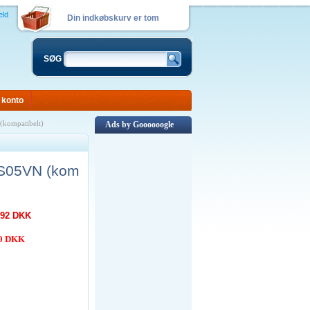
eld
Din indkøbskurv er tom
SØG
 konto
kompatibelt)
Ads by Goooooogle
-S05VN (kom
,92 DKK
00 DKK