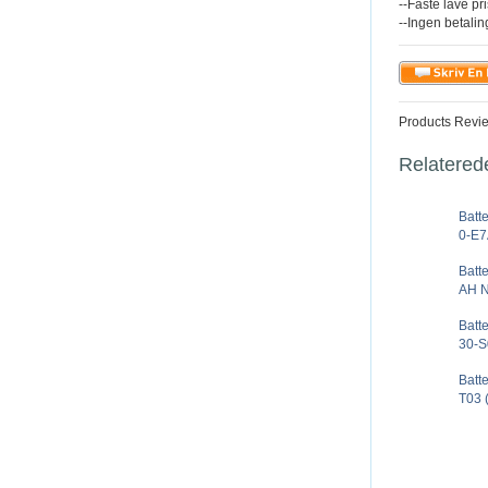
--Faste lave pr
--Ingen betali
Products Revi
Relatered
Batt
0-E7
Batt
AH N
Batt
30-S
Batt
T03 