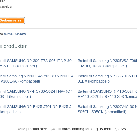
iser
ngsgebyr
ew
Write Review
e produkter
eri til SAMSUNG NP-300-E7A-S06-IT NP-30
Batteri til Samsung NP305V5A-T0
A-S07-IT (kompatibelt)
T0ARU,-T0BRU (kompatibelt)
eri til Samsung NP300E4A-A05RU NP300E4
Batteri til Samsung NP-S3510-A01
P300E4AI (kompatibelt)
01DX (kompatibelt)
eri til SAMSUNG NP-RC730-S02-IT NP-RC7
Batteri til SAMSUNG RF410-S02H
03-IT (kompatibelt)
RF410-S02CLz RF410-S03 (kompat
eri til SAMSUNG NP-R425-JT01 NP-R425-J
Batteri til Samsung NP300V4A-S0
(kompatibelt)
S05CL,-S05CN (kompatibelt)
Dette produkt blev tilføjet til vores katalog torsdag 05 februar, 2026.