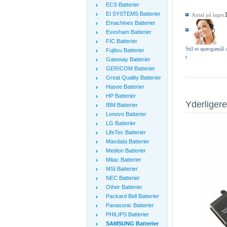
ECS Batterier
EI SYSTEMS Batterier
Antal på lager
Emachines Batterier
Evesham Batterier
FIC Batterier
Stil et spørgsmål
Fujitsu Batterier
t
Gateway Batterier
GERICOM Batterier
Great Quality Batterier
Hasee Batterier
HP Batterier
Yderligere
IBM Batterier
Lenovo Batterier
LG Batterier
LifeTec Batterier
Maxdata Batterier
Medion Batterier
Mitac Batterier
MSI Batterier
NEC Batterier
Other Batterier
Packard Bell Batterier
Panasonic Batterier
PHILIPS Batterier
SAMSUNG Batterier