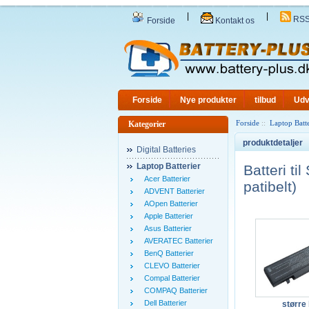
|
|
RS
Forside
Kontakt os
Forside
Nye produkter
tilbud
Udv
Forside
::
Laptop Batte
Kategorier
produktdetaljer
Digital Batteries
Laptop Batterier
Batteri 
Acer Batterier
patibelt)
ADVENT Batterier
AOpen Batterier
Apple Batterier
Asus Batterier
AVERATEC Batterier
BenQ Batterier
CLEVO Batterier
Compal Batterier
COMPAQ Batterier
Dell Batterier
større 