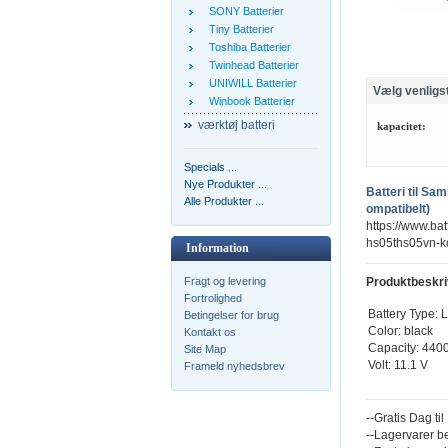
SONY Batterier
Tiny Batterier
Toshiba Batterier
Twinhead Batterier
UNIWILL Batterier
Vælg venligs
Winbook Batterier
værktøj batteri
kapacitet:
Specials ...
Nye Produkter ...
Batteri til 
Alle Produkter ...
ompatibelt)
https://www.ba
hs05ths05vn-k
Information
Fragt og levering
Produktbeskri
Fortrolighed
Battery Type: L
Betingelser for brug
Color: black
Kontakt os
Capacity: 44
Site Map
Volt: 11.1 V
Frameld nyhedsbrev
--Gratis Dag ti
--Lagervarer b