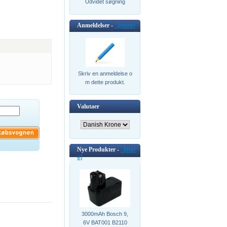
Udvidet søgning
Anmeldelser -
[mere]
Skriv en anmeldelse o
m dette produkt.
Valutaer
Nye Produkter -
[mer
e]
3000mAh Bosch 9,
6V BAT001 B2110