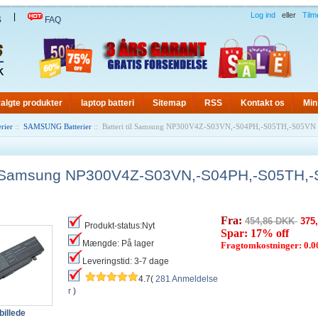
Log ind
eller
Tilm
|
S
FAQ
algte produkter
laptop batteri
Sitemap
RSS
Kontakt os
Min
rier
::
SAMSUNG Batterier
:: Batteri til Samsung NP300V4Z-S03VN,-S04PH,-S05TH,-S05VN (
til Samsung NP300V4Z-S03VN,-S04PH,-S05TH,
Fra:
454,86 DKK
375
Produkt-status:Nyt
Spar: 17% off
Mængde: På lager
Fragtomkostninger: 0.
Leveringstid: 3-7 dage
4.7(
281 Anmeldelse
r
)
billede