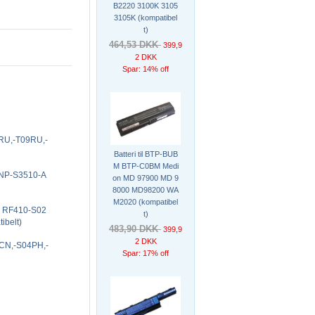
B2220 3100K 3105
3105K (kompatibel
t)
464,53 DKK
399,9
2 DKK
Spar: 14% off
8RU,-T09RU,-
Batteri til BTP-BUB
M BTP-C0BM Medi
 NP-S3510-A
on MD 97900 MD 9
8000 MD98200 WA
M2020 (kompatibel
K RF410-S02
t)
ibelt)
483,90 DKK
399,9
2 DKK
4CN,-S04PH,-
Spar: 17% off