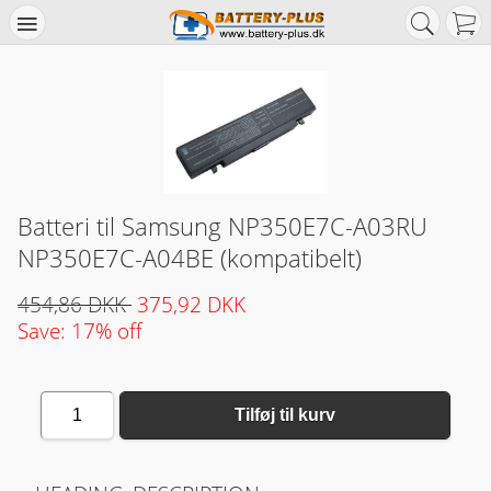
Batteri til Samsung NP350E7C-A03RU
NP350E7C-A04BE (kompatibelt)
454,86 DKK
375,92 DKK
Save: 17% off
1
Tilføj til kurv