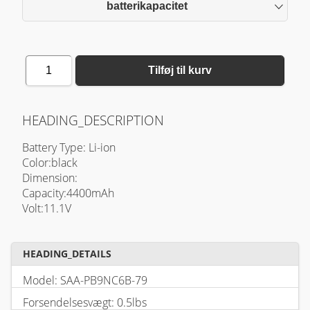
batterikapacitet
1
Tilføj til kurv
HEADING_DESCRIPTION
Battery Type: Li-ion
Color:black
Dimension:
Capacity:4400mAh
Volt:11.1V
HEADING_DETAILS
Model: SAA-PB9NC6B-79
Forsendelsesvægt: 0.5lbs