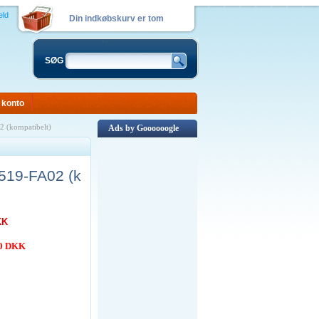
eld
Din indkøbskurv er tom
SØG
 konto
 (kompatibelt)
Ads by Goooooogle
519-FA02 (k
KK
00 DKK