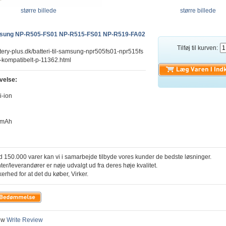
større billede
større billede
Samsung NP-R505-FS01 NP-R515-FS01 NP-R519-FA02
Tilføj til kurven:
tery-plus.dk/batteri-til-samsung-npr505fs01-npr515fs
-kompatibelt-p-11362.html
velse:
i-ion
0mAh
 150.000 varer kan vi i samarbejde tilbyde vores kunder de bedste løsninger.
ter/leverandører er nøje udvalgt ud fra deres høje kvalitet.
kerhed for at det du køber, Virker.
ew
Write Review