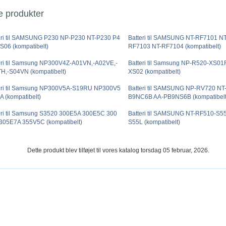
e produkter
eri til SAMSUNG P230 NP-P230 NT-P230 P4
Batteri til SAMSUNG NT-RF7101 N
S06 (kompatibelt)
RF7103 NT-RF7104 (kompatibelt)
eri til Samsung NP300V4Z-A01VN,-A02VE,-
Batteri til Samsung NP-R520-XS0
H,-S04VN (kompatibelt)
XS02 (kompatibelt)
eri til Samsung NP300V5A-S19RU NP300V5
Batteri til SAMSUNG NP-RV720 N
A (kompatibelt)
B9NC6B AA-PB9NS6B (kompatibelt
eri til Samsung S3520 300E5A 300E5C 300
Batteri til SAMSUNG NT-RF510-S5
305E7A 355V5C (kompatibelt)
S55L (kompatibelt)
Dette produkt blev tilføjet til vores katalog torsdag 05 februar, 2026.