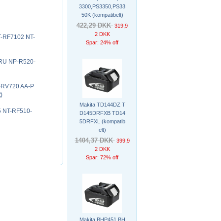
3300,PS3350,PS33
50K (kompatibelt)
422,29 DKK
319,9
2 DKK
T-RF7102 NT-
Spar: 24% off
1RU NP-R520-
T-RV720 AA-P
)
Makita TD144DZ T
5 NT-RF510-
D145DRFXB TD14
5DRFXL (kompatib
elt)
1404,37 DKK
399,9
2 DKK
Spar: 72% off
Makita BHP451 BH