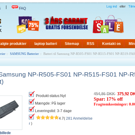
Log ind
eller
Tilm
|
S
FAQ
algte produkter
laptop batteri
Sitemap
RSS
Kontakt os
Min
rier
::
SAMSUNG Batterier
:: Batteri til Samsung NP-R505-FS01 NP-R515-FS01 NP-R519-FA02
til Samsung NP-R505-FS01 NP-R515-FS01 NP-R
t)
454,86 DKK
375,92 D
Produkt-status:Nyt
Spar: 17% off
Mængde: På lager
Fragtomkostninger: 0.
Leveringstid: 3-7 dage
4.7(
281 Anmeldelse
r
)
billede