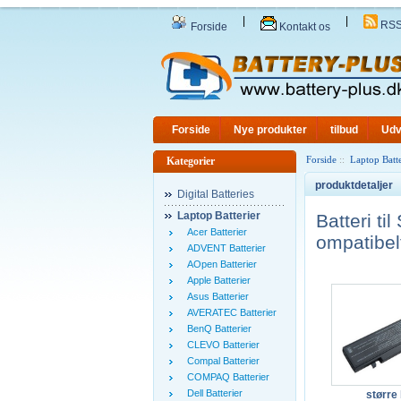
|
|
RS
Forside
Kontakt os
Forside
Nye produkter
tilbud
Udv
Forside
::
Laptop Batte
Kategorier
produktdetaljer
Digital Batteries
Laptop Batterier
Batteri 
Acer Batterier
ompatibel
ADVENT Batterier
AOpen Batterier
Apple Batterier
Asus Batterier
AVERATEC Batterier
BenQ Batterier
CLEVO Batterier
Compal Batterier
COMPAQ Batterier
Dell Batterier
større 