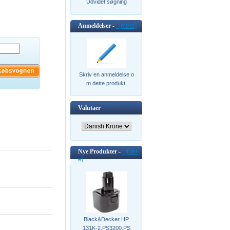
Udvidet søgning
Anmeldelser -
[mere]
Skriv en anmeldelse o
m dette produkt.
Valutaer
Nye Produkter -
[mer
e]
Black&Decker HP
131K-2,PS3200,PS