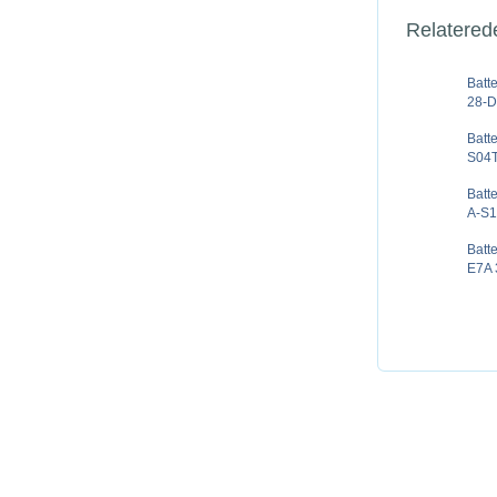
Relatered
Batt
28-D
Batt
S04T
Batt
A-S1
Batt
E7A 