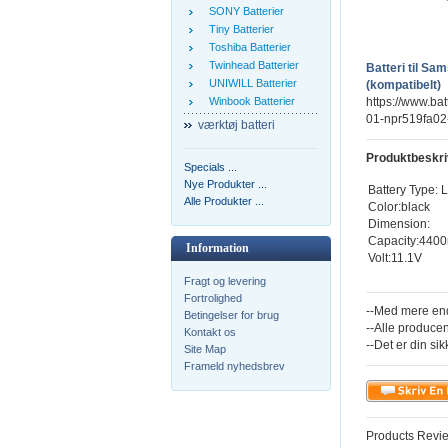
SONY Batterier
Tiny Batterier
Toshiba Batterier
Twinhead Batterier
Batteri til 
UNIWILL Batterier
(kompatibelt)
Winbook Batterier
https://www.bat
01-npr519fa02
værktøj batteri
Produktbeskri
Specials ...
Nye Produkter ...
Battery Type: L
Alle Produkter ...
Color:black
Dimension:
Capacity:440
Information
Volt:11.1V
Fragt og levering
Fortrolighed
--Med mere end
Betingelser for brug
--Alle producen
Kontakt os
--Det er din sik
Site Map
Frameld nyhedsbrev
Products Revi