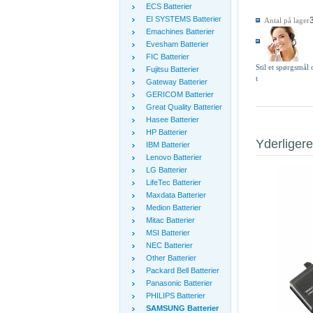
ECS Batterier
EI SYSTEMS Batterier
Antal på lager
Emachines Batterier
Evesham Batterier
FIC Batterier
Stil et spørgsmål
Fujitsu Batterier
t
Gateway Batterier
GERICOM Batterier
Great Quality Batterier
Hasee Batterier
HP Batterier
Yderligere
IBM Batterier
Lenovo Batterier
LG Batterier
LifeTec Batterier
Maxdata Batterier
Medion Batterier
Mitac Batterier
MSI Batterier
NEC Batterier
Other Batterier
Packard Bell Batterier
Panasonic Batterier
PHILIPS Batterier
SAMSUNG Batterier