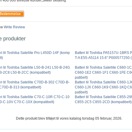
n 400 000 tilfredse kunder,Sikker betaling
ew
Write Review
e produkter
ri til Toshiba Satellite Pro L450D-14F (komp
Batteri til Toshiba PA5157U-1BRS
lt)
T-A E55-A5114 15.6" P000577250 (
ri til Toshiba Satellite L50-B-241 L50-B-24G
Batteri til Toshiba Satellite C660
B-2C8 L50-B-2CC (kompatibelt)
C660-1E2 C660-1F1 C660-1FE C6
patibelt)
eri til Toshiba Satellite C70D-B-302 C70D-B-
Batteri til Toshiba Satellite C660-
C70D-B-313 (kompatibelt)
C660-1JX C660-1K9 C660-1KQ C6
patibelt)
eri til Toshiba Satellite C70-C-10R C70-C-10
Batteri til Toshiba Satellite C855
0-C-10V C70-C-10X (kompatibelt)
C855-2C5 C855-2CD (kompatibelt)
Dette produkt blev tilføjet til vores katalog torsdag 05 februar, 2026.