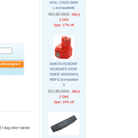
81NL CX623-084N
L (kompatibelt)
483,90 DKK
399,9
2 DKK
Spar: 17% off
MAKITA 6918DWF
6918DWFE 6918F
DWDE 6960DWA 6
980FD,(kompatibel
t)
527,89 DKK
399,9
2 DKK
Spar: 24% off
t I dag eller næste