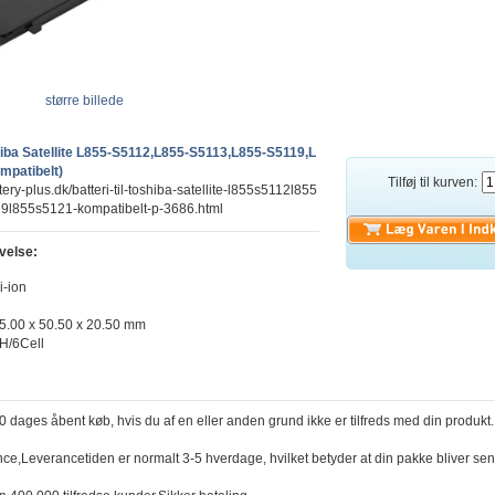
større billede
shiba Satellite L855-S5112,L855-S5113,L855-S5119,L
mpatibelt)
Tilføj til kurven:
tery-plus.dk/batteri-til-toshiba-satellite-l855s5112l855
9l855s5121-kompatibelt-p-3686.html
velse:
i-ion
5.00 x 50.50 x 20.50 mm
H/6Cell
30 dages åbent køb, hvis du af en eller anden grund ikke er tilfreds med din produkt.
nce,Leverancetiden er normalt 3-5 hverdage, hvilket betyder at din pakke bliver sen