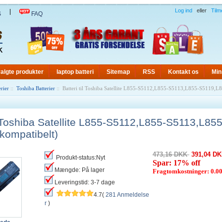
Log ind
eller
Tilm
|
S
FAQ
algte produkter
laptop batteri
Sitemap
RSS
Kontakt os
Min
rier
::
Toshiba Batterier
:: Batteri til Toshiba Satellite L855-S5112,L855-S5113,L855-S5119,L
il Toshiba Satellite L855-S5112,L855-S5113,L8
kompatibelt)
473,16 DKK
391,04 D
Produkt-status:Nyt
Spar: 17% off
Mængde: På lager
Fragtomkostninger: 0.
Leveringstid: 3-7 dage
4.7(
281 Anmeldelse
r
)