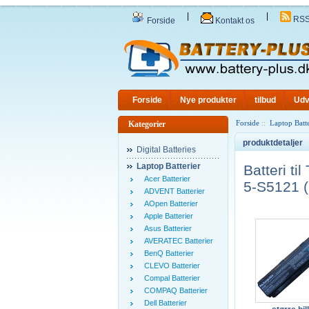
|
|
RS
Forside
Kontakt os
Forside
Nye produkter
tilbud
Udv
Forside
::
Laptop Batte
Kategorier
produktdetaljer
Digital Batteries
Laptop Batterier
Batteri t
Acer Batterier
5-S5121 (
ADVENT Batterier
AOpen Batterier
Apple Batterier
Asus Batterier
AVERATEC Batterier
BenQ Batterier
CLEVO Batterier
Compal Batterier
COMPAQ Batterier
Dell Batterier