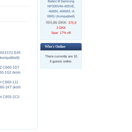
Batteri til Samsung
NP300V4A-A05VE,
-A06IN,-A06MX,-A
06RU (kompatibelt)
454,86 DKK
375,9
2 DKK
Spar: 17% off
Who's Online
 PA5157U E45
There currently are 10
kompatibelt)
6 guests online.
-1CZ C660-1D7
60-1G2 (kom
1JH C660-1JJ
60-1KT (kom
-29N C855-2C0