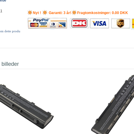
lede
11
Nyt !
Garanti: 3 år!
Fragtomkostninger: 0.00 DKK
 om dette produ
 billeder