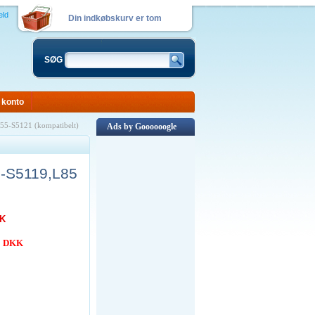
eld
Din indkøbskurv er tom
SØG
 konto
855-S5121 (kompatibelt)
Ads by Goooooogle
55-S5119,L85
KK
00 DKK