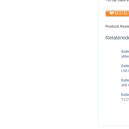
--Vi har mere e
Products Revi
Relatered
Batte
atibe
Batte
L50-
Batt
306 
Batt
T C7