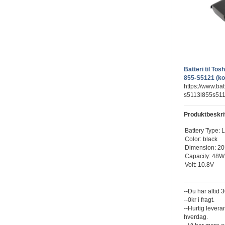
Batteri til To
855-S5121 (ko
https://www.bat
s5113l855s511
Produktbeskri
Battery Type: L
Color: black
Dimension: 20
Capacity: 48W
Volt: 10.8V
--Du har altid 
--0kr i fragt.
--Hurtig levera
hverdag.