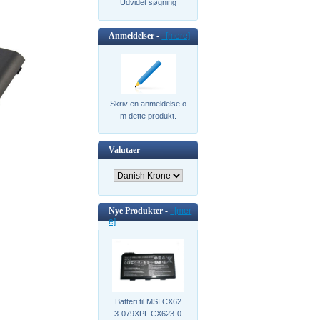
Udvidet søgning
Anmeldelser -
[mere]
Skriv en anmeldelse o
m dette produkt.
Valutaer
Nye Produkter -
[mer
e]
Batteri til MSI CX62
3-079XPL CX623-0