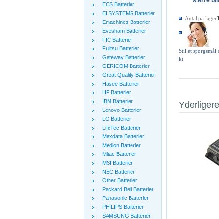
større bil
ECS Batterier
EI SYSTEMS Batterier
Antal på lager
Emachines Batterier
Evesham Batterier
FIC Batterier
Fujitsu Batterier
Stil et spørgsmål
Gateway Batterier
kt
GERICOM Batterier
Great Quality Batterier
Hasee Batterier
HP Batterier
IBM Batterier
Yderligere
Lenovo Batterier
LG Batterier
LifeTec Batterier
Maxdata Batterier
Medion Batterier
Mitac Batterier
MSI Batterier
NEC Batterier
Other Batterier
Packard Bell Batterier
Panasonic Batterier
PHILIPS Batterier
SAMSUNG Batterier