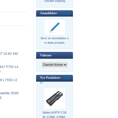
Udvidet søgning
Anmeldelser -
[mere]
Skriv en anmeldelse o
m dette produkt.
13T 10.8V 440
Valutaer
S4947 P750-14
)
Nye Produkter -
[mer
-1NW L755D-12
e]
atellite S50D
t)
Batteri til BTP-C1B
M -C2BM -CPBM -