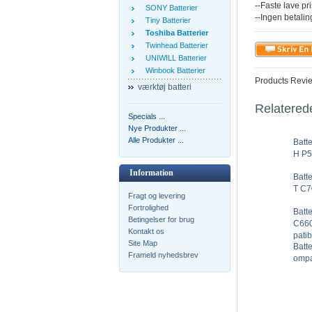
--Faste lave pr
SONY Batterier
--Ingen betali
Tiny Batterier
Toshiba Batterier
Twinhead Batterier
UNIWILL Batterier
Winbook Batterier
Products Revi
værktøj batteri
Relatered
Specials ...
Nye Produkter ...
Alle Produkter ...
Batt
H P5
Information
Batt
T C7
Fragt og levering
Fortrolighed
Batt
Betingelser for brug
C660
Kontakt os
patib
Site Map
Batte
Frameld nyhedsbrev
ompa