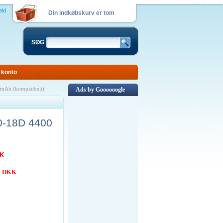
eld
Din indkøbskurv er tom
SØG
 konto
0mAh (kompatibelt)
Ads by Goooooogle
50-18D 4400
KK
00 DKK