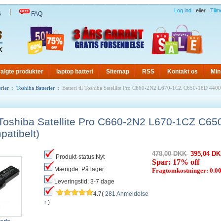
Log ind
eller
Tilm
|
S
FAQ
algte produkter
laptop batteri
Sitemap
RSS
Kontakt os
Min
rier
::
Toshiba Batterier
:: Batteri til Toshiba Satellite Pro C660-2N2 L670-1CZ C650-18D 440
il Toshiba Satellite Pro C660-2N2 L670-1CZ C6
atibelt)
478,00 DKK
395,04 D
Produkt-status:Nyt
Spar: 17% off
Mængde: På lager
Fragtomkostninger: 0.
Leveringstid: 3-7 dage
4.7(
281 Anmeldelse
r
)