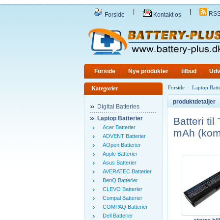
|
|
RS
Forside
Kontakt os
Forside
Nye produkter
tilbud
Udv
Forside
::
Laptop Batte
Kategorier
produktdetaljer
Digital Batteries
Laptop Batterier
Batteri t
Acer Batterier
mAh (komp
ADVENT Batterier
AOpen Batterier
Apple Batterier
Asus Batterier
AVERATEC Batterier
BenQ Batterier
CLEVO Batterier
Compal Batterier
COMPAQ Batterier
Dell Batterier