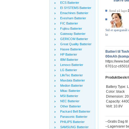
større bil
ECS Batterier
EI SYSTEMS Batterier
Antal på lager
Emachines Batterier
Evesham Batterier
FIC Batterier
Fujitsu Batterier
Stil et spørgsmål
Gateway Batterier
kt
GERICOM Batterier
Great Quality Batterier
Hasee Batterier
Batteri til To
HP Batterier
00mAh (kompat
IBM Batterier
https://www.bat
Lenovo Batterier
6701cz-c65018
LG Batterier
LifeTec Batterier
Produktbeskri
Maxdata Batterier
Medion Batterier
Battery Type: L
Mitac Batterier
Color: black
MSI Batterier
Dimension: 20
Capacity: 440
NEC Batterier
Volt: 10.8V
Other Batterier
Packard Bell Batterier
Panasonic Batterier
--Gratis Dag ti
PHILIPS Batterier
--Lagervarer b
SAMSUNG Batterier