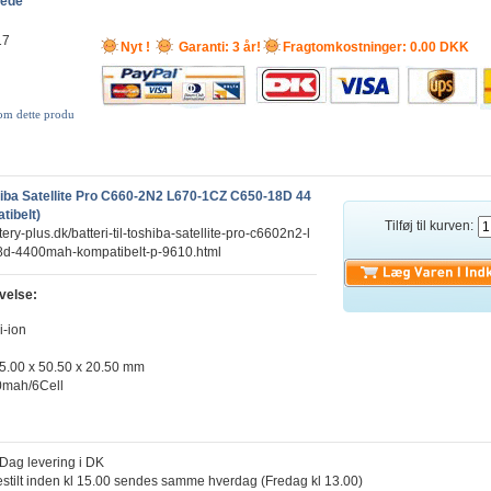
lede
17
Nyt !
Garanti: 3 år!
Fragtomkostninger: 0.00 DKK
 om dette produ
shiba Satellite Pro C660-2N2 L670-1CZ C650-18D 44
ibelt)
Tilføj til kurven:
tery-plus.dk/batteri-til-toshiba-satellite-pro-c6602n2-l
d-4400mah-kompatibelt-p-9610.html
velse:
i-ion
5.00 x 50.50 x 20.50 mm
0mah/6Cell
l Dag levering i DK
estilt inden kl 15.00 sendes samme hverdag (Fredag kl 13.00)