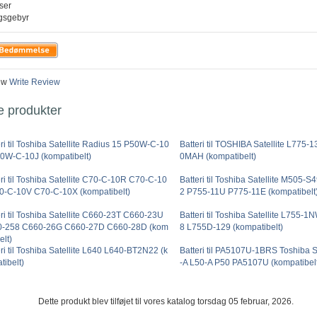
iser
ngsgebyr
ew
Write Review
e produkter
eri til Toshiba Satellite Radius 15 P50W-C-10
Batteri til TOSHIBA Satellite L775-
0W-C-10J (kompatibelt)
0MAH (kompatibelt)
eri til Toshiba Satellite C70-C-10R C70-C-10
Batteri til Toshiba Satellite M505-
0-C-10V C70-C-10X (kompatibelt)
2 P755-11U P775-11E (kompatibelt
eri til Toshiba Satellite C660-23T C660-23U
Batteri til Toshiba Satellite L755
-258 C660-26G C660-27D C660-28D (kom
8 L755D-129 (kompatibelt)
elt)
ri til Toshiba Satellite L640 L640-BT2N22 (k
Batteri til PA5107U-1BRS Toshiba S
tibelt)
-A L50-A P50 PA5107U (kompatibel
Dette produkt blev tilføjet til vores katalog torsdag 05 februar, 2026.