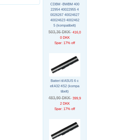
CDBM -BWBM 400
22954 40022955 4
0026267 40024627
40024623 4002462
5 (kompatibelt)
503,36 DKK
416,0
0 DKK
Spar: 17% off
Batteri til ASUS 6 c
ell A32-K52 (kompa
tibelt)
483,90 DKK
399,9
2 DKK
Spar: 17% off