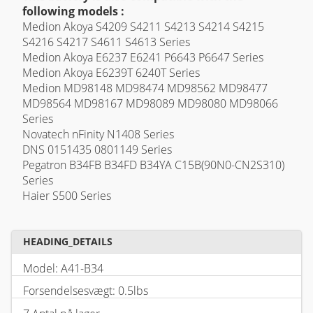
following models :
Medion Akoya S4209 S4211 S4213 S4214 S4215
S4216 S4217 S4611 S4613 Series
Medion Akoya E6237 E6241 P6643 P6647 Series
Medion Akoya E6239T 6240T Series
Medion MD98148 MD98474 MD98562 MD98477
MD98564 MD98167 MD98089 MD98080 MD98066
Series
Novatech nFinity N1408 Series
DNS 0151435 0801149 Series
Pegatron B34FB B34FD B34YA C15B(90N0-CN2S310)
Series
Haier S500 Series
HEADING_DETAILS
Model: A41-B34
Forsendelsesvægt: 0.5lbs