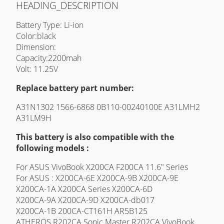
HEADING_DESCRIPTION
Battery Type: Li-ion
Color:black
Dimension:
Capacity:2200mah
Volt: 11.25V
Replace battery part number:
A31N1302 1566-6868 0B110-00240100E A31LMH2
A31LM9H
This battery is also compatible with the
following models :
For ASUS VivoBook X200CA F200CA 11.6" Series
For ASUS : X200CA-6E X200CA-9B X200CA-9E
X200CA-1A X200CA Series X200CA-6D
X200CA-9A X200CA-9D X200CA-db017
X200CA-1B 200CA-CT161H AR5B125
ATHEROS R202CA Sonic Master R202CA VivoBook