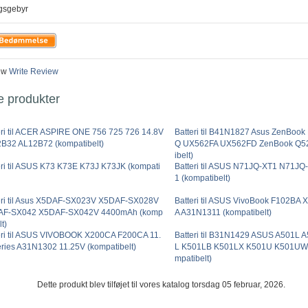
ngsgebyr
ew
Write Review
e produkter
eri til ACER ASPIRE ONE 756 725 726 14.8V
Batteri til B41N1827 Asus ZenBook 
B32 AL12B72 (kompatibelt)
Q UX562FA UX562FD ZenBook Q52
ibelt)
eri til ASUS K73 K73E K73J K73JK (kompati
Batteri til ASUS N71JQ-XT1 N71J
1 (kompatibelt)
eri til Asus X5DAF-SX023V X5DAF-SX028V
Batteri til ASUS VivoBook F102BA
AF-SX042 X5DAF-SX042V 4400mAh (komp
A A31N1311 (kompatibelt)
lt)
eri til ASUS VIVOBOOK X200CA F200CA 11.
Batteri til B31N1429 ASUS A501L 
eries A31N1302 11.25V (kompatibelt)
L K501LB K501LX K501U K501UW
mpatibelt)
Dette produkt blev tilføjet til vores katalog torsdag 05 februar, 2026.