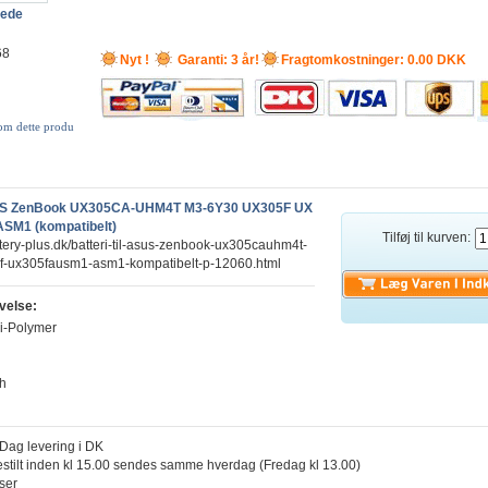
lede
68
Nyt !
Garanti: 3 år!
Fragtomkostninger: 0.00 DKK
 om dette produ
ASUS ZenBook UX305CA-UHM4T M3-6Y30 UX305F UX
SM1 (kompatibelt)
Tilføj til kurven:
ttery-plus.dk/batteri-til-asus-zenbook-ux305cauhm4t-
-ux305fausm1-asm1-kompatibelt-p-12060.html
velse:
Li-Polymer
Wh
l Dag levering i DK
estilt inden kl 15.00 sendes samme hverdag (Fredag kl 13.00)
iser