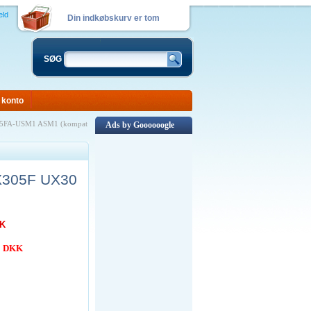
eld
Din indkøbskurv er tom
SØG
 konto
05FA-USM1 ASM1 (kompat
Ads by Goooooogle
X305F UX30
KK
00 DKK