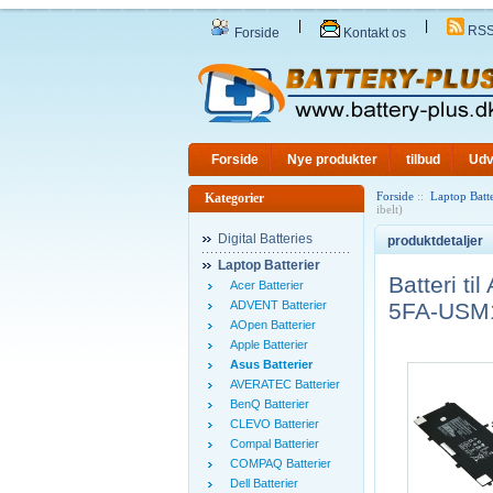
|
|
RS
Forside
Kontakt os
Forside
Nye produkter
tilbud
Udv
Forside
::
Laptop Batte
Kategorier
ibelt)
Digital Batteries
produktdetaljer
Laptop Batterier
Batteri 
Acer Batterier
ADVENT Batterier
5FA-USM1
AOpen Batterier
Apple Batterier
Asus Batterier
AVERATEC Batterier
BenQ Batterier
CLEVO Batterier
Compal Batterier
COMPAQ Batterier
Dell Batterier