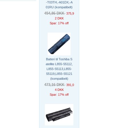
-T03TH,-A01DX,-A
01RU (kompatibelt)
454,86 DKK
375,9
2 DKK
Spar: 17% off
Batteri til Toshiba S
atellite L855-S5112,
L855-S5113,L855-
S5119,L855-S5121
(kompatibelt)
473,16 DKK
391,0
4 DKK
Spar: 17% off