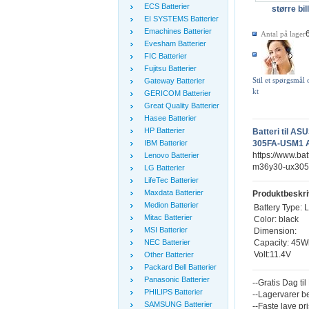
ECS Batterier
større bil
EI SYSTEMS Batterier
Emachines Batterier
Antal på lager
Evesham Batterier
FIC Batterier
Fujitsu Batterier
Stil et spørgsmål
Gateway Batterier
kt
GERICOM Batterier
Great Quality Batterier
Hasee Batterier
HP Batterier
Batteri til 
IBM Batterier
305FA-USM1 A
https://www.ba
Lenovo Batterier
m36y30-ux305f
LG Batterier
LifeTec Batterier
Maxdata Batterier
Produktbeskri
Medion Batterier
Battery Type: 
Mitac Batterier
Color: black
MSI Batterier
Dimension:
Capacity: 45
NEC Batterier
Volt:11.4V
Other Batterier
Packard Bell Batterier
Panasonic Batterier
--Gratis Dag ti
PHILIPS Batterier
--Lagervarer b
SAMSUNG Batterier
--Faste lave pr