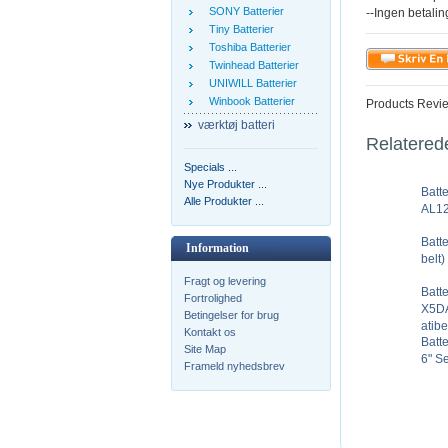
SONY Batterier
--Ingen betali
Tiny Batterier
Toshiba Batterier
Twinhead Batterier
UNIWILL Batterier
Winbook Batterier
Products Revi
værktøj batteri
Relatered
Specials ...
Nye Produkter ...
Batt
Alle Produkter ...
AL12
Batt
Information
belt)
Fragt og levering
Batt
Fortrolighed
X5D
Betingelser for brug
atibe
Kontakt os
Batt
Site Map
6" S
Frameld nyhedsbrev