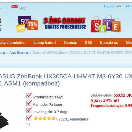
Log ind
eller
Tilm
|
S
FAQ
algte produkter
laptop batteri
Sitemap
RSS
Kontakt os
Min
rier
::
Asus Batterier
:: Batteri til ASUS ZenBook UX305CA-UHM4T M3-6Y30 UX305F UX3
til ASUS ZenBook UX305CA-UHM4T M3-6Y30 U
 ASM1 (kompatibelt)
783,44 DKK
559,92 D
Produkt-status:Nyt
Spar: 29% off
Mængde: På lager
Fragtomkostninger: 0.
Leveringstid: 3-7 dage
4.7(
281 Anmeldelse
r
)