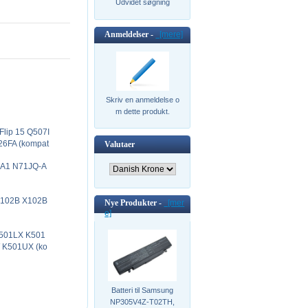
Udvidet søgning
Anmeldelser -
[mere]
Skriv en anmeldelse o
m dette produkt.
Flip 15 Q507I
6FA (kompat
Valutaer
Q-A1 N71JQ-A
 X102B X102B
Nye Produkter -
[mer
e]
A501LX K501
 K501UX (ko
Batteri til Samsung
NP305V4Z-T02TH,