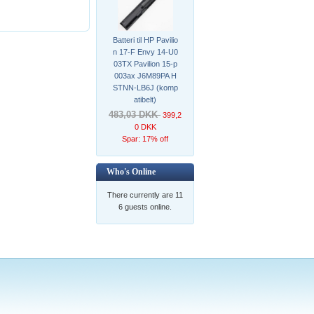
Batteri til HP Pavilio
n 17-F Envy 14-U0
03TX Pavilion 15-p
003ax J6M89PA H
STNN-LB6J (komp
atibelt)
483,03 DKK
399,2
0 DKK
Spar: 17% off
Who's Online
There currently are 11
6 guests online.