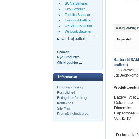
SONY Batterier
Tiny Batterier
Toshiba Batterier
Twinhead Batterier
UNIWILL Batterier
Vælg venligs
Winbook Batterier
værktøj batteri
kapacitet:
Specials ...
Nye Produkter ...
Batteri til 
Alle Produkter ...
patibelt)
https://www.ba
8ds0ecn-kompa
Information
Fragt og levering
Produktbeskri
Fortrolighed
Battery Type: L
Betingelser for brug
Color:black
Kontakt os
Dimension:
Site Map
Capacity:440
Frameld nyhedsbrev
Volt:11.1V
--Du har altid 