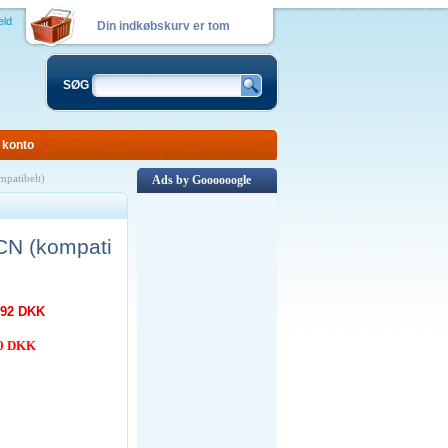
eld
Din indkøbskurv er tom
SØG
 konto
patibelt)
Ads by Goooooogle
N (kompati
,92 DKK
00 DKK