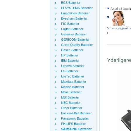
ECS Batterier
EI SYSTEMS Batterier
Antal på lager
Emachines Batterier
Evesham Batterier
FIC Batterier
Stil et spørgsmål
Fujitsu Batterier
t
Gateway Batterier
GERICOM Batterier
Great Quality Batterier
Hasee Batterier
HP Batterier
Yderligere
IBM Batterier
Lenovo Batterier
LG Batterier
LifeTec Batterier
Maxdata Batterier
Medion Batterier
Mitac Batterier
MSI Batterier
NEC Batterier
Other Batterier
Packard Bell Batterier
Panasonic Batterier
PHILIPS Batterier
SAMSUNG Batterier