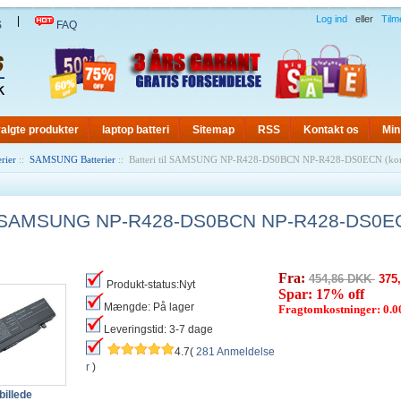
Log ind
eller
Tilm
|
S
FAQ
algte produkter
laptop batteri
Sitemap
RSS
Kontakt os
Min
rier
::
SAMSUNG Batterier
:: Batteri til SAMSUNG NP-R428-DS0BCN NP-R428-DS0ECN (kom
til SAMSUNG NP-R428-DS0BCN NP-R428-DS0EC
Fra:
454,86 DKK
375
Produkt-status:Nyt
Spar: 17% off
Mængde: På lager
Fragtomkostninger: 0.
Leveringstid: 3-7 dage
4.7(
281 Anmeldelse
r
)
billede