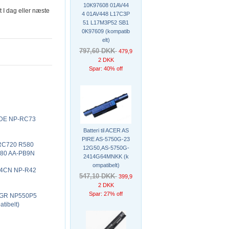
10K97608 01AV44
t I dag eller næste
4 01AV448 L17C3P
51 L17M3P52 SB1
0K97609 (kompatib
elt)
797,60 DKK
479,9
2 DKK
Spar: 40% off
09DE NP-RC73
Batteri til ACER AS
PIRE AS-5750G-23
 RC720 R580
12G50,AS-5750G-
480 AA-PB9N
2414G64MNKK (k
ompatibelt)
A04CN NP-R42
547,10 DKK
399,9
2 DKK
Spar: 27% off
02GR NP550P5
ibelt)