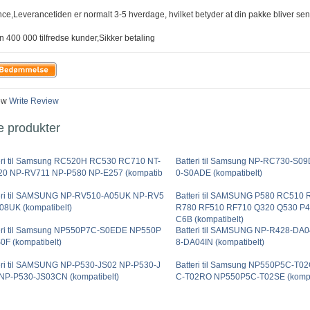
nce,Leverancetiden er normalt 3-5 hverdage, hvilket betyder at din pakke bliver sen
n 400 000 tilfredse kunder,Sikker betaling
ew
Write Review
e produkter
eri til Samsung RC520H RC530 RC710 NT-
Batteri til Samsung NP-RC730-S
0 NP-RV711 NP-P580 NP-E257 (kompatib
0-S0ADE (kompatibelt)
eri til SAMSUNG NP-RV510-A05UK NP-RV5
Batteri til SAMSUNG P580 RC510
08UK (kompatibelt)
R780 RF510 RF710 Q320 Q530 P
C6B (kompatibelt)
eri til Samsung NP550P7C-S0EDE NP550P
Batteri til SAMSUNG NP-R428-D
0F (kompatibelt)
8-DA04IN (kompatibelt)
eri til SAMSUNG NP-P530-JS02 NP-P530-J
Batteri til Samsung NP550P5C-T
NP-P530-JS03CN (kompatibelt)
C-T02RO NP550P5C-T02SE (kompat