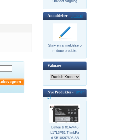
Udvidet søgning
Anmeldelser -
[mere]
Skriv en anmeldelse o
m dette produkt.
Valutaer
Nye Produkter -
[mer
e]
Batteri til 01AV445
L17L3P51 ThinkPa
d SB10K97606 SB