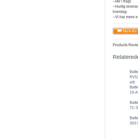
--0kr i fragt.
--Hurtig levera
hverdag.
--Vi har mere e
Products Revi
Relatered
Batt
RV52
elt)
Batt
10-A
Batt
7C-S
Batt
S03 