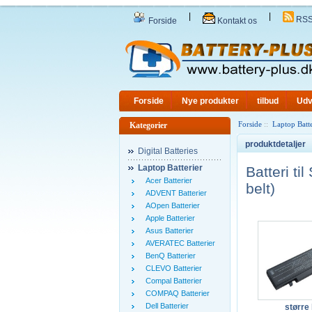
|
|
RS
Forside
Kontakt os
Forside
Nye produkter
tilbud
Udv
Forside
::
Laptop Batte
Kategorier
produktdetaljer
Digital Batteries
Laptop Batterier
Batteri 
Acer Batterier
belt)
ADVENT Batterier
AOpen Batterier
Apple Batterier
Asus Batterier
AVERATEC Batterier
BenQ Batterier
CLEVO Batterier
Compal Batterier
COMPAQ Batterier
Dell Batterier
større 