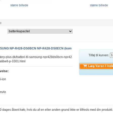
større billede
større billede
t:
SAMSUNG NP-R428-DS0BCN NP-R428-DS0ECN (kom
Tilføj til kurven:
ttery-plus.dk/batteri-til-samsung-npr428ds0bcn-npr42
tibelt-p-3301.html
velse:
i-ion
0mAh
30 dages åbent køb, hvis du af en eller anden grund ikke er tilfreds med din produkt.