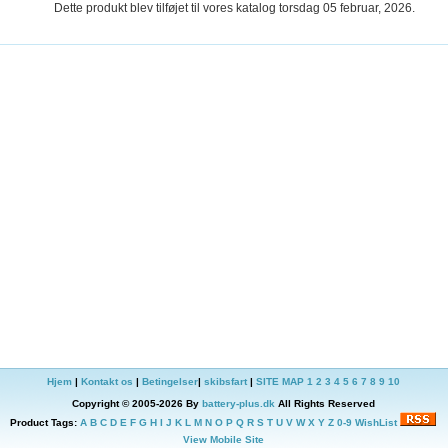
Dette produkt blev tilføjet til vores katalog torsdag 05 februar, 2026.
Hjem
|
Kontakt os
|
Betingelser
|
skibsfart
|
SITE MAP
1
2
3
4
5
6
7
8
9
10
Copyright © 2005-2026 By
battery-plus.dk
All Rights Reserved
Product Tags:
A
B
C
D
E
F
G
H
I
J
K
L
M
N
O
P
Q
R
S
T
U
V
W
X
Y
Z
0-9
WishList
View Mobile Site